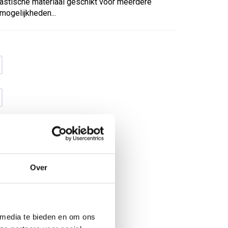
lastische materiaal geschikt voor meerdere
mogelijkheden...
Over
€ 3
,22
€ 4
,13
excl BTW
€ 3
,90
€ 5
,-
incl BTW
 media te bieden en om ons