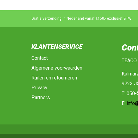
Gratis verzending in Nederland vanaf €150,- exclusief BTW
Con
KLANTENSERVICE
Contact
TEACO
Algemene voorwaarden
Kalmar
Ruilen en retourneren
9723 J
Privacy
T: 050
Partners
E:
info@