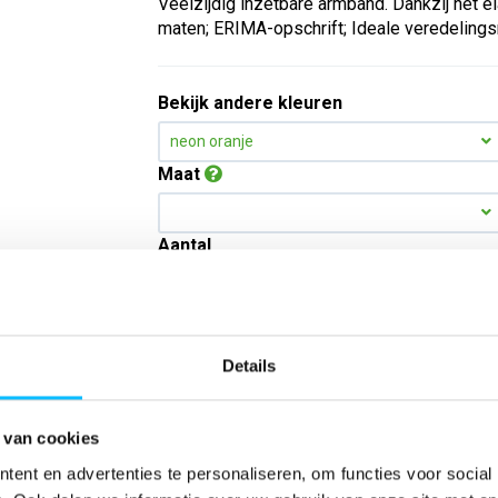
Veelzijdig inzetbare armband. Dankzij het e
maten; ERIMA-opschrift; Ideale veredelings
Bekijk andere kleuren
neon oranje
Maat
Aantal
*Gratis verzending vanaf €150,- exclusief BTW
Details
Kies kleur/maat
 van cookies
ent en advertenties te personaliseren, om functies voor social