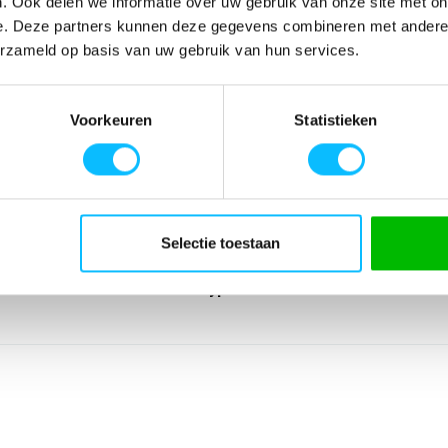
. Ook delen we informatie over uw gebruik van onze site met on
e. Deze partners kunnen deze gegevens combineren met andere i
erzameld op basis van uw gebruik van hun services.
SPECIFICATIES
che materiaal
Artikelnummer
-
Voorkeuren
Statistieken
Ideale
EAN nummer
-
Leverancier
Erima
Model
7242512ab
Materiaal
65% katoen 13% p
Lijn
Accessoires
Selectie toestaan
Sport
Teamsport
Type groep
Accessoires
Producttype
Aanvoerdersband