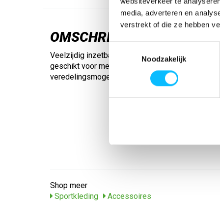
websiteverkeer te analyseren
media, adverteren en analys
verstrekt of die ze hebben v
OMSCHRIJVING
Toestemmingsselectie
Veelzijdig inzetbare armband. Dankzij het elastis
Noodzakelijk
geschikt voor meerdere maten; ERIMA-opschrift; 
veredelingsmogelijkheden
Shop meer
Sportkleding
Accessoires