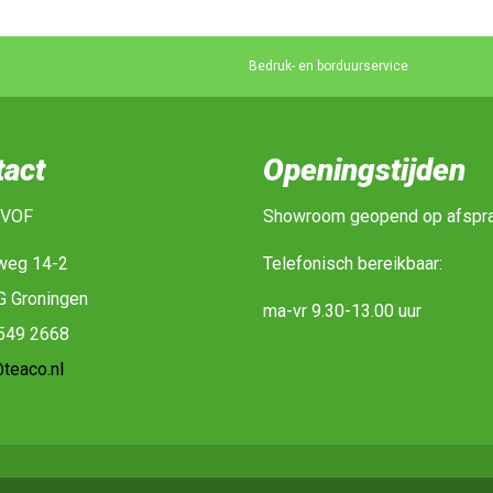
Bedruk- en borduurservice
tact
Openingstijden
 VOF
Showroom geopend op afspr
weg 14-2
Telefonisch bereikbaar:
G Groningen
ma-vr 9.30-13.00 uur
-549 2668
teaco.nl