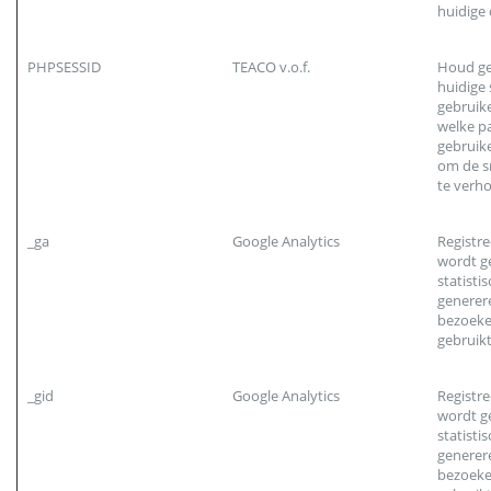
huidige
PHPSESSID
TEACO v.o.f.
Houd ge
huidige 
gebruike
welke p
gebruike
om de sn
te verh
_ga
Google Analytics
Registre
wordt g
statisti
generer
bezoeke
gebruikt
_gid
Google Analytics
Registre
wordt g
statisti
generer
bezoeke