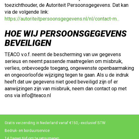
toezichthouder, de Autoriteit Persoonsgegevens. Dat kan
via de volgende link:
https://autoriteitpersoonsgegevens.nl/nl/contact-m...
HOE WIJ PERSOONSGEGEVENS
BEVEILIGEN
TEACO v.o.f. neemt de bescherming van uw gegevens
serieus en neemt passende maatregelen om misbruik,
verlies, onbevoegde toegang, ongewenste openbaarmaking
en ongeoorloofde wijziging tegen te gaan. Als u de indruk
heeft dat uw gegevens niet goed beveiligd zijn of er
aanwijzingen zijn van misbruik, neem dan contact op met
ons via info@teaco.nl
Gratis verzending in Nederland vanaf €150,- exclusief BTW
Bedruk- en borduurservice
14 Dagen tijd om te retourneren