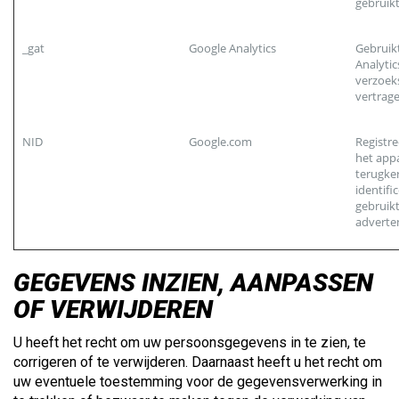
gebruikt
_gat
Google Analytics
Gebruik
Analyti
verzoek
vertrag
NID
Google.com
Registre
het app
terugke
identifi
gebruikt
adverten
GEGEVENS INZIEN, AANPASSEN
OF VERWIJDEREN
U heeft het recht om uw persoonsgegevens in te zien, te
corrigeren of te verwijderen. Daarnaast heeft u het recht om
uw eventuele toestemming voor de gegevensverwerking in