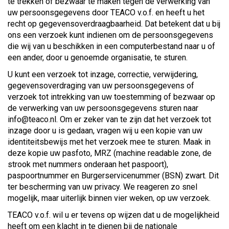
te trekken of bezwaar te maken tegen de verwerking van
uw persoonsgegevens door TEACO v.o.f. en heeft u het
recht op gegevensoverdraagbaarheid. Dat betekent dat u bij
ons een verzoek kunt indienen om de persoonsgegevens
die wij van u beschikken in een computerbestand naar u of
een ander, door u genoemde organisatie, te sturen.
U kunt een verzoek tot inzage, correctie, verwijdering,
gegevensoverdraging van uw persoonsgegevens of
verzoek tot intrekking van uw toestemming of bezwaar op
de verwerking van uw persoonsgegevens sturen naar
info@teaco.nl. Om er zeker van te zijn dat het verzoek tot
inzage door u is gedaan, vragen wij u een kopie van uw
identiteitsbewijs met het verzoek mee te sturen. Maak in
deze kopie uw pasfoto, MRZ (machine readable zone, de
strook met nummers onderaan het paspoort),
paspoortnummer en Burgerservicenummer (BSN) zwart. Dit
ter bescherming van uw privacy. We reageren zo snel
mogelijk, maar uiterlijk binnen vier weken, op uw verzoek.
TEACO v.o.f. wil u er tevens op wijzen dat u de mogelijkheid
heeft om een klacht in te dienen bij de nationale