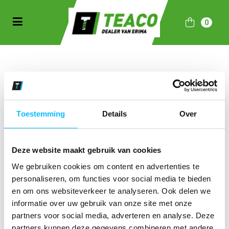
Toggle navigation
0
bmenu (Sportkleding)
bmenu (Collecties)
Inloggen
ubmenu (Accessoires)
E-mail
Toestemming
Details
Over
Deze website maakt gebruik van cookies
Wachtwoord
We gebruiken cookies om content en advertenties te
personaliseren, om functies voor social media te bieden
en om ons websiteverkeer te analyseren. Ook delen we
informatie over uw gebruik van onze site met onze
partners voor social media, adverteren en analyse. Deze
partners kunnen deze gegevens combineren met andere