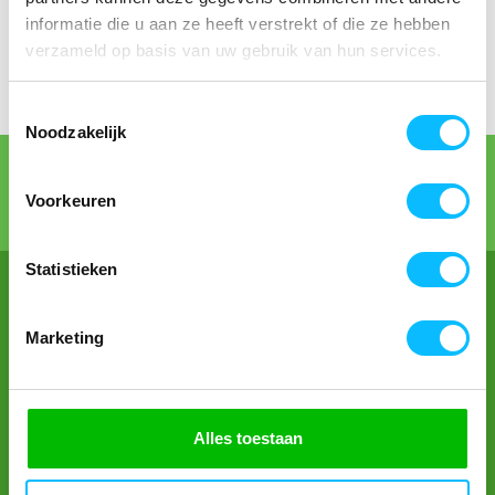
Registreren
Wachtwoord vergeten
informatie die u aan ze heeft verstrekt of die ze hebben
verzameld op basis van uw gebruik van hun services.
Toestemmingsselectie
Noodzakelijk
Gratis verzending in Nederland vanaf €150,- exclusief BTW
Bedruk- en borduurservice
Voorkeuren
14 Dagen tijd om te retourneren
Statistieken
Marketing
Contact
Openingstijden
Alles toestaan
Nieuwsbrief