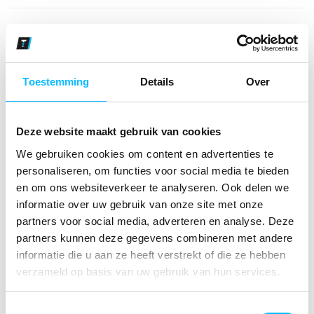
Bekijk andere kleuren
wit
Maat
Toestemming
Details
Over
Aantal
Deze website maakt gebruik van cookies
We gebruiken cookies om content en advertenties te
personaliseren, om functies voor social media te bieden
*Gratis verzending vanaf €150,- exclusief BTW
en om ons websiteverkeer te analyseren. Ook delen we
informatie over uw gebruik van onze site met onze
Kies kleur/maat
partners voor social media, adverteren en analyse. Deze
partners kunnen deze gegevens combineren met andere
€ 23
,21
€ 29
,75
excl BTW
informatie die u aan ze heeft verstrekt of die ze hebben
€ 28
,08
€ 36
,-
incl BTW
verzameld op basis van uw gebruik van hun services.
Toestemmingsselectie