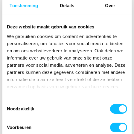
Maat
Toestemming
Details
Over
18 ballen
Aantal
Deze website maakt gebruik van cookies
We gebruiken cookies om content en advertenties te
personaliseren, om functies voor social media te bieden
*Gratis verzending vanaf €150,- exclusief BTW
en om ons websiteverkeer te analyseren. Ook delen we
informatie over uw gebruik van onze site met onze
Bestellen
partners voor social media, adverteren en analyse. Deze
€ 29
,01
partners kunnen deze gegevens combineren met andere
€ 37
,19
excl BTW
€ 35
,10
€ 45
,-
incl BTW
informatie die u aan ze heeft verstrekt of die ze hebben
verzameld op basis van uw gebruik van hun services.
Toestemmingsselectie
Noodzakelijk
OMSCHRIJVING
Voorkeuren
Zonde om te vergeten. Royale gymtas met rijgkoord; Zonde