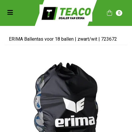
Toggle navigation
0
bmenu (Sportkleding)
bmenu (Collecties)
ERIMA Ballentas voor 18 ballen | zwart/wit | 723672
ubmenu (Accessoires)