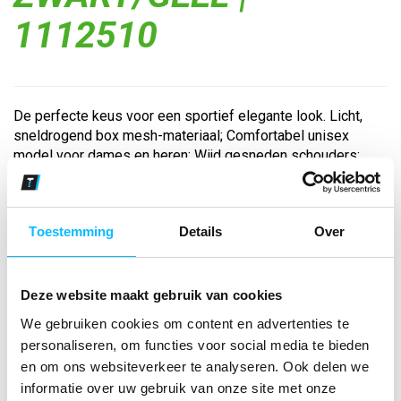
1112510
De perfecte keus voor een sportief elegante look. Licht,
sneldrogend box mesh-materiaal; Comfortabel unisex
model voor dames en heren; Wijd gesneden schouders;
Polokraag met knoopsluiting met 3 knopen; ERIMA 6
Wings-opdruk op de schouders; Unisex art...
Toestemming
Details
Over
Bekijk andere kleuren
zwart/geel
Deze website maakt gebruik van cookies
Maat
We gebruiken cookies om content en advertenties te
personaliseren, om functies voor social media te bieden
en om ons websiteverkeer te analyseren. Ook delen we
Aantal
informatie over uw gebruik van onze site met onze