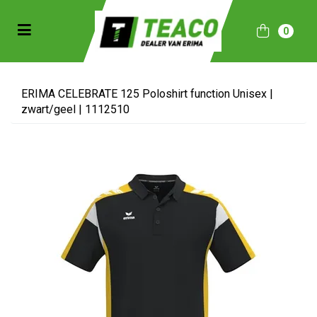
Toggle navigation
0
bmenu (Sportkleding)
bmenu (Collecties)
ERIMA CELEBRATE 125 Poloshirt function Unisex |
zwart/geel | 1112510
ubmenu (Accessoires)