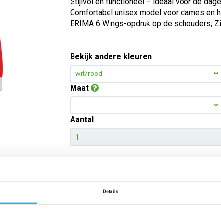
Stijlvol en functioneel – ideaal voor de dag
Comfortabel unisex model voor dames en h
ERIMA 6 Wings-opdruk op de schouders; Zij
Bekijk andere kleuren
wit/rood
Maat
Aantal
*Gratis verzending vanaf €150,- exclusief BTW
Kies kleur/maat
Details