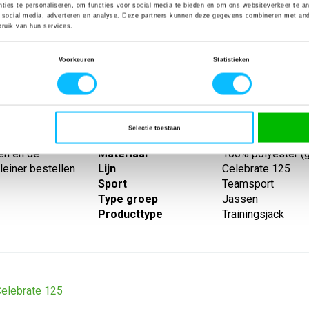
ties te personaliseren, om functies voor social media te bieden en om ons websiteverkeer te a
 social media, adverteren en analyse. Deze partners kunnen deze gegevens combineren met ander
ruik van hun services.
SPECIFICATIES
Voorkeuren
Statistieken
trainingen.
Artikelnummer
-
sex model voor
EAN nummer
-
escherming;
Leverancier
Erima
Selectie toestaan
gs verdekte
Model
1032591tj
en en de
Materiaal
100% polyester (
leiner bestellen
Lijn
Celebrate 125
Sport
Teamsport
Type groep
Jassen
Producttype
Trainingsjack
elebrate 125