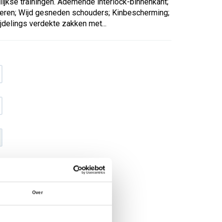
elijkse trainingen. Ademende interlock-binnenkant;
eren; Wijd gesneden schouders; Kinbescherming;
delings verdekte zakken met...
€ 38
,68
€ 49
,59
excl BTW
Over
€ 46
,80
€ 60
,-
incl BTW