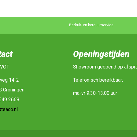
Bedruk- en borduurservice
tact
Openingstijden
 VOF
Showroom geopend op afspr
weg 14-2
Telefonisch bereikbaar:
G Groningen
ma-vr 9.30-13.00 uur
-549 2668
teaco.nl