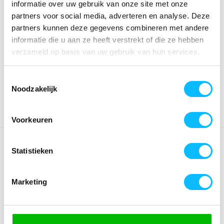
informatie over uw gebruik van onze site met onze
partners voor social media, adverteren en analyse. Deze
*Gratis verzending vanaf €150,- exclusief BTW
partners kunnen deze gegevens combineren met andere
informatie die u aan ze heeft verstrekt of die ze hebben
verzameld op basis van uw gebruik van hun services.
Kies kleur/maat
€ 41
,90
€ 53
,72
excl BTW
Toestemmingsselectie
€ 50
,70
€ 65
,-
incl BTW
Noodzakelijk
Voorkeuren
OMSCHRIJVING
Statistieken
De perfecte mix van comfort en stijl! Ademende interlock-
binnenkant; Regulier model; Wijd gesneden schouders;
Marketing
Gevoerde capuchon; Kinbescherming; ERIMA 6 Wings-
opdruk op de schouders; Zijdelings verdekte zakken met
ritssluiting