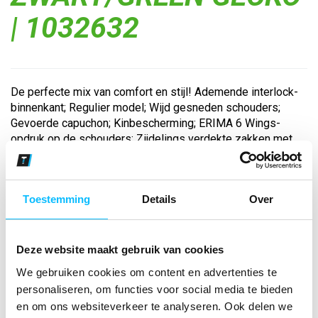
| 1032632
De perfecte mix van comfort en stijl! Ademende interlock-
binnenkant; Regulier model; Wijd gesneden schouders;
Gevoerde capuchon; Kinbescherming; ERIMA 6 Wings-
opdruk op de schouders; Zijdelings verdekte zakken met
ritssluiting...
Toestemming
Details
Over
Bekijk andere kleuren
zwart/green gecko
Maat
Deze website maakt gebruik van cookies
We gebruiken cookies om content en advertenties te
personaliseren, om functies voor social media te bieden
Aantal
en om ons websiteverkeer te analyseren. Ook delen we