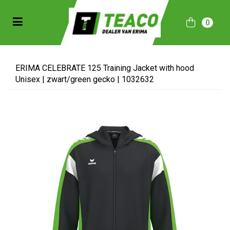
Toggle navigation
0
bmenu (Sportkleding)
bmenu (Collecties)
ERIMA CELEBRATE 125 Training Jacket with hood
Unisex | zwart/green gecko | 1032632
ubmenu (Accessoires)