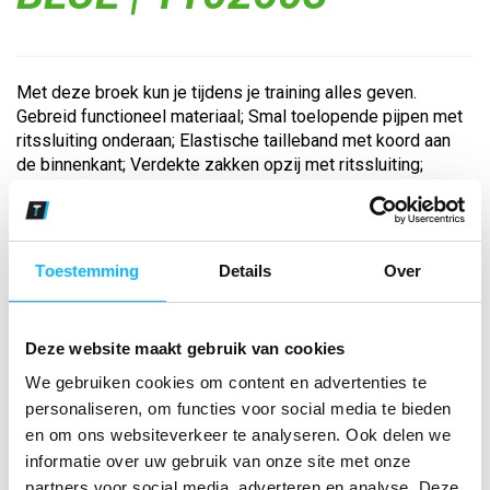
Met deze broek kun je tijdens je training alles geven.
Gebreid functioneel materiaal; Smal toelopende pijpen met
ritssluiting onderaan; Elastische tailleband met koord aan
de binnenkant; Verdekte zakken opzij met ritssluiting;
Inzetstukken met ERIMA ...
Bekijk andere kleuren
Toestemming
Details
Over
tahitian blue
Maat
Deze website maakt gebruik van cookies
We gebruiken cookies om content en advertenties te
Aantal
personaliseren, om functies voor social media te bieden
en om ons websiteverkeer te analyseren. Ook delen we
informatie over uw gebruik van onze site met onze
partners voor social media, adverteren en analyse. Deze