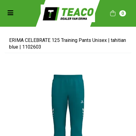
Toggle navigation
0
bmenu (Sportkleding)
bmenu (Collecties)
ERIMA CELEBRATE 125 Training Pants Unisex | tahitian
blue | 1102603
ubmenu (Accessoires)