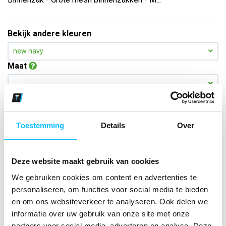
Bekijk andere kleuren
new navy
Maat
Aantal
Toestemming
Details
Over
*Gratis verzending vanaf €150,- exclusief BTW
Deze website maakt gebruik van cookies
Kies kleur/maat
We gebruiken cookies om content en advertenties te
€ 77
,36
€ 99
,17
excl BTW
personaliseren, om functies voor social media te bieden
€ 93
,60
€ 120
,-
incl BTW
en om ons websiteverkeer te analyseren. Ook delen we
informatie over uw gebruik van onze site met onze
partners voor social media, adverteren en analyse. Deze