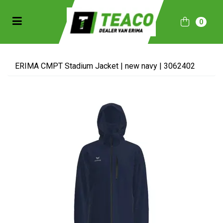
Toggle navigation
0
bmenu (Sportkleding)
bmenu (Collecties)
ERIMA CMPT Stadium Jacket | new navy | 3062402
ubmenu (Accessoires)