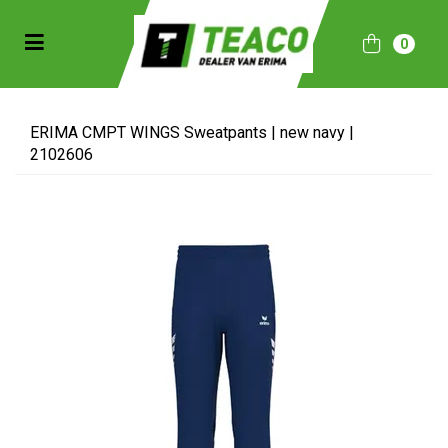
Toggle navigation
0
bmenu (Sportkleding)
bmenu (Collecties)
ERIMA CMPT WINGS Sweatpants | new navy |
2102606
ubmenu (Accessoires)