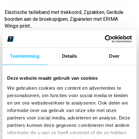
Elastische tailleband met trekkoord; Zijzakken; Geribde
boorden aan de broekspijpen; Zijpanelen met ERIMA
Wings-print...
Bekijk andere kleuren
Toestemming
Details
Over
new navy
Maat
Deze website maakt gebruik van cookies
Aantal
We gebruiken cookies om content en advertenties te
personaliseren, om functies voor social media te bieden
en om ons websiteverkeer te analyseren. Ook delen we
informatie over uw gebruik van onze site met onze
*Gratis verzending vanaf €150,- exclusief BTW
partners voor social media, adverteren en analyse. Deze
partners kunnen deze gegevens combineren met andere
Kies kleur/maat
informatie die u aan ze heeft verstrekt of die ze hebben