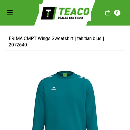
Toggle navigation
0
bmenu (Sportkleding)
bmenu (Collecties)
ERIMA CMPT Wings Sweatshirt | tahitian blue |
2072640
ubmenu (Accessoires)