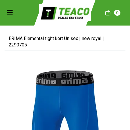
Toggle navigation
0
bmenu (Sportkleding)
bmenu (Collecties)
ERIMA Elemental tight kort Unisex | new royal |
2290705
ubmenu (Accessoires)