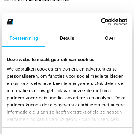
Bekijk andere kleuren
new royal
Toestemming
Details
Over
Maat
Aantal
Deze website maakt gebruik van cookies
We gebruiken cookies om content en advertenties te
personaliseren, om functies voor social media te bieden
en om ons websiteverkeer te analyseren. Ook delen we
*Gratis verzending vanaf €150,- exclusief BTW
informatie over uw gebruik van onze site met onze
partners voor social media, adverteren en analyse. Deze
Kies kleur/maat
partners kunnen deze gegevens combineren met andere
€ 19
,34
€ 24
,79
excl BTW
informatie die u aan ze heeft verstrekt of die ze hebben
€ 23
,40
€ 30
,-
incl BTW
verzameld op basis van uw gebruik van hun services.