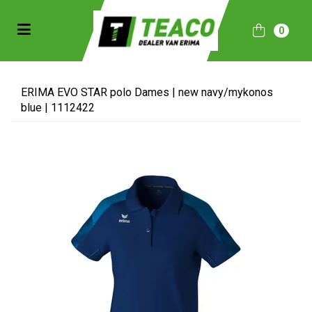
Toggle navigation
0
bmenu (Sportkleding)
bmenu (Collecties)
ERIMA EVO STAR polo Dames | new navy/mykonos
blue | 1112422
ubmenu (Accessoires)