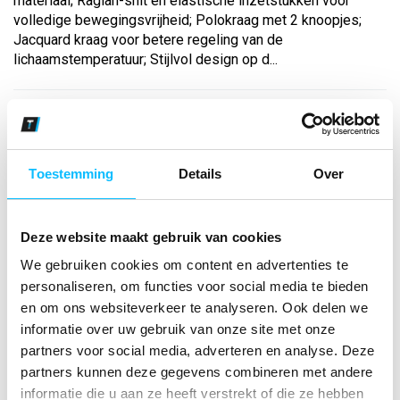
materiaal; Raglan-snit en elastische inzetstukken voor
volledige bewegingsvrijheid; Polokraag met 2 knoopjes;
Jacquard kraag voor betere regeling van de
lichaamstemperatuur; Stijlvol design op d...
Bekijk andere kleuren
new navy/mykonos blue
Toestemming
Details
Over
Maat
Aantal
Deze website maakt gebruik van cookies
We gebruiken cookies om content en advertenties te
personaliseren, om functies voor social media te bieden
en om ons websiteverkeer te analyseren. Ook delen we
*Gratis verzending vanaf €150,- exclusief BTW
informatie over uw gebruik van onze site met onze
partners voor social media, adverteren en analyse. Deze
Kies kleur/maat
partners kunnen deze gegevens combineren met andere
€ 25
,79
€ 33
,06
excl BTW
informatie die u aan ze heeft verstrekt of die ze hebben