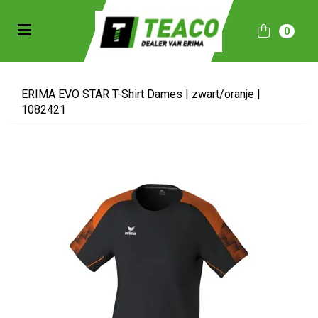
Toggle navigation
0
bmenu (Sportkleding)
bmenu (Collecties)
ERIMA EVO STAR T-Shirt Dames | zwart/oranje |
1082421
ubmenu (Accessoires)