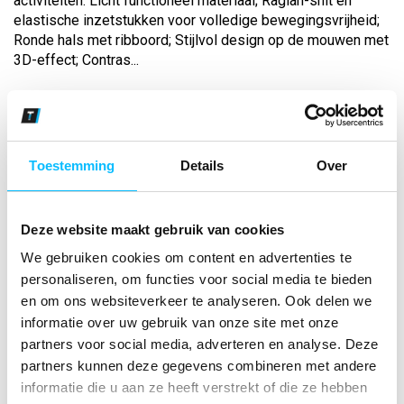
activiteiten. Licht functioneel materiaal; Raglan-snit en
elastische inzetstukken voor volledige bewegingsvrijheid;
Ronde hals met ribboord; Stijlvol design op de mouwen met
3D-effect; Contras...
Bekijk andere kleuren
zwart/oranje
Toestemming
Details
Over
Maat
Deze website maakt gebruik van cookies
Aantal
We gebruiken cookies om content en advertenties te
personaliseren, om functies voor social media te bieden
en om ons websiteverkeer te analyseren. Ook delen we
*Gratis verzending vanaf €150,- exclusief BTW
informatie over uw gebruik van onze site met onze
partners voor social media, adverteren en analyse. Deze
Kies kleur/maat
partners kunnen deze gegevens combineren met andere
informatie die u aan ze heeft verstrekt of die ze hebben
€ 21
,27
€ 27
,27
excl BTW