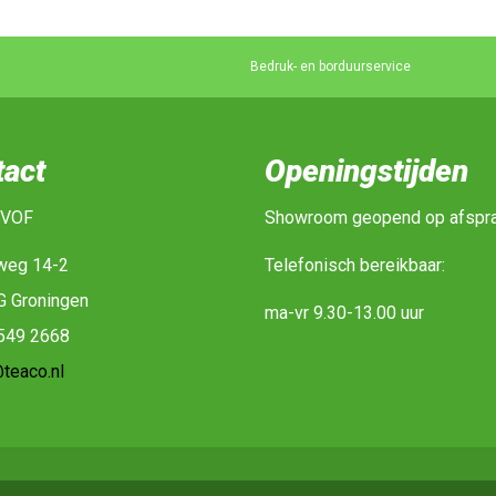
Bedruk- en borduurservice
tact
Openingstijden
 VOF
Showroom geopend op afspr
weg 14-2
Telefonisch bereikbaar:
G Groningen
ma-vr 9.30-13.00 uur
-549 2668
teaco.nl