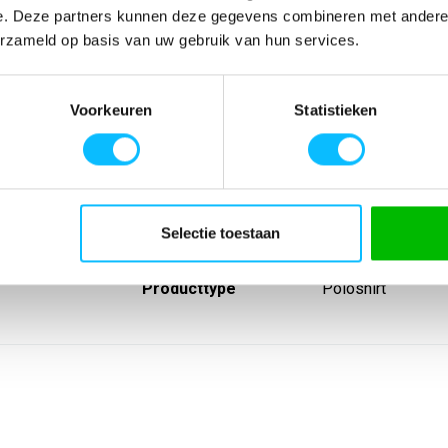
e. Deze partners kunnen deze gegevens combineren met andere i
erzameld op basis van uw gebruik van hun services.
SPECIFICATIES
Voorkeuren
Statistieken
e functionele
Artikelnummer
-
raaggevoel
EAN nummer
-
al; Sneldrogend
Leverancier
Erima
quardkraag voor
Model
2112301pk
in de nek
Materiaal
Materiaal: 100% g
Selectie toestaan
Sport
Teamsport
Type groep
Tops
Producttype
Poloshirt