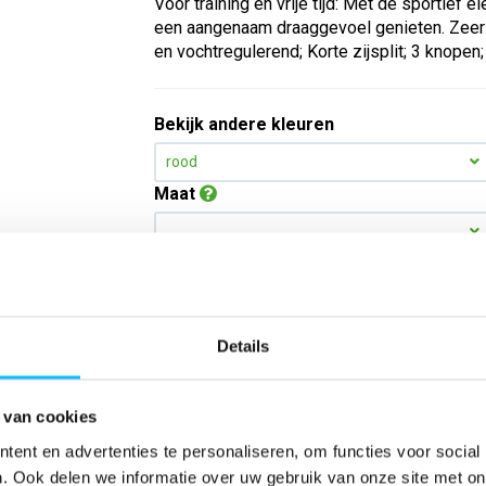
Voor training en vrije tijd: Met de sportief e
een aangenaam draaggevoel genieten. Zeer l
en vochtregulerend; Korte zijsplit; 3 knopen;
Bekijk andere kleuren
rood
Maat
Aantal
Details
*Gratis verzending vanaf €150,- exclusief BTW
Kies kleur/maat
 van cookies
ent en advertenties te personaliseren, om functies voor social
. Ook delen we informatie over uw gebruik van onze site met on