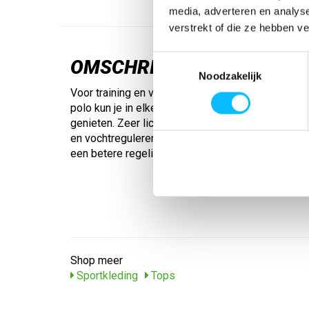
media, adverteren en analys
verstrekt of die ze hebben v
Toestemmingsselectie
OMSCHRIJVING
Noodzakelijk
Voor training en vrije tijd: Met de sportief elegant
polo kun je in elke situatie van een aangenaam d
genieten. Zeer licht en zacht functioneel materia
en vochtregulerend; Korte zijsplit; 3 knopen; Jac
een betere regeling van de lichaamstemperatuur 
Shop meer
Sportkleding
Tops