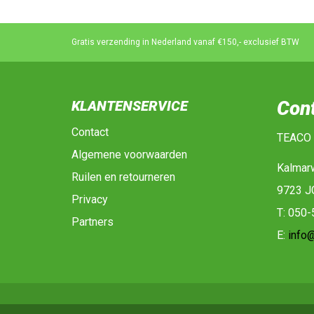
Gratis verzending in Nederland vanaf €150,- exclusief BTW
Con
KLANTENSERVICE
Contact
TEACO
Algemene voorwaarden
Kalmar
Ruilen en retourneren
9723 J
Privacy
T: 050
Partners
E:
info@