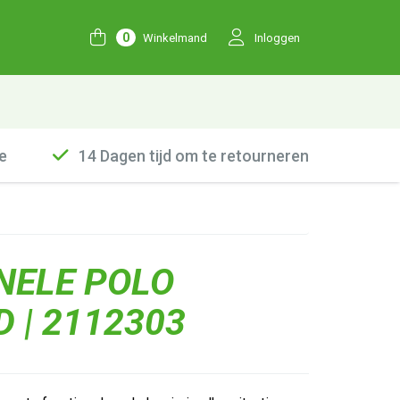
0
Winkelmand
Inloggen
e
14 Dagen tijd om te retourneren
NELE POLO
D | 2112303