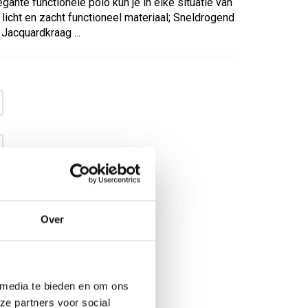
legante functionele polo kun je in elke situatie van
icht en zacht functioneel materiaal; Sneldrogend
 Jacquardkraag ...
Over
€ 19
,34
€ 24
,79
excl BTW
€ 23
,40
€ 30
,-
incl BTW
 media te bieden en om ons
ze partners voor social