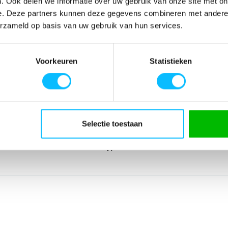
. Ook delen we informatie over uw gebruik van onze site met on
e. Deze partners kunnen deze gegevens combineren met andere i
erzameld op basis van uw gebruik van hun services.
SPECIFICATIES
Voorkeuren
Statistieken
e functionele
Artikelnummer
-
raaggevoel
EAN nummer
-
al; Sneldrogend
Leverancier
Erima
quardkraag voor
Model
2112301pu
in de nek
Materiaal
Materiaal: 100% g
Selectie toestaan
Sport
Teamsport
Type groep
Tops
Producttype
Poloshirt