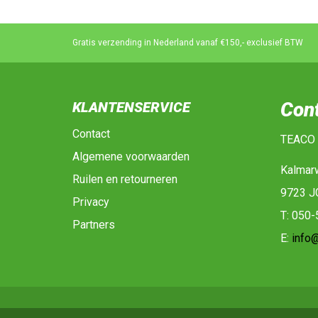
Gratis verzending in Nederland vanaf €150,- exclusief BTW
Con
KLANTENSERVICE
Contact
TEACO
Algemene voorwaarden
Kalmar
Ruilen en retourneren
9723 J
Privacy
T: 050
Partners
E:
info@