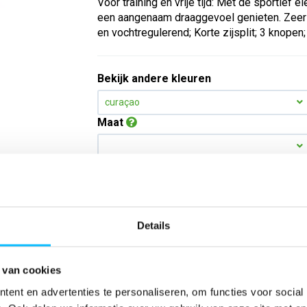
Voor training en vrije tijd: Met de sportief e
een aangenaam draaggevoel genieten. Zeer l
en vochtregulerend; Korte zijsplit; 3 knopen;
Bekijk andere kleuren
curaçao
Maat
Aantal
Details
*Gratis verzending vanaf €150,- exclusief BTW
Kies kleur/maat
 van cookies
ent en advertenties te personaliseren, om functies voor social