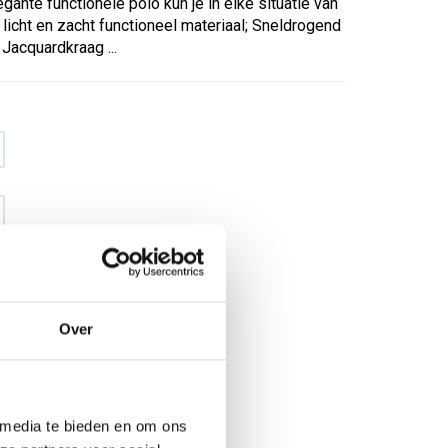
legante functionele polo kun je in elke situatie van
icht en zacht functioneel materiaal; Sneldrogend
 Jacquardkraag ...
Over
€ 22
,56
€ 28
,93
excl BTW
€ 27
,30
€ 35
,-
incl BTW
 media te bieden en om ons