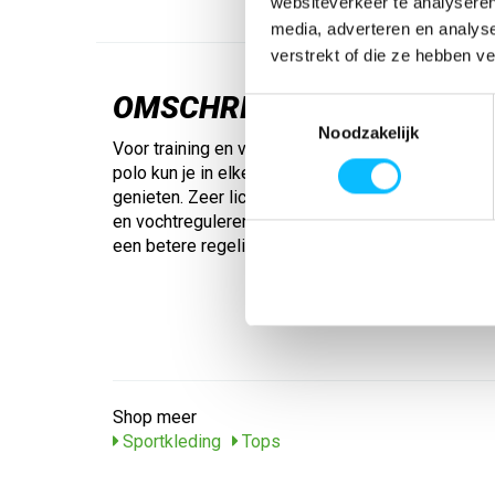
websiteverkeer te analyseren
media, adverteren en analys
verstrekt of die ze hebben v
OMSCHRIJVING
Toestemmingsselectie
Noodzakelijk
Voor training en vrije tijd: Met de sportief elegant
polo kun je in elke situatie van een aangenaam d
genieten. Zeer licht en zacht functioneel materia
en vochtregulerend; Korte zijsplit; 3 knopen; Jac
een betere regeling van de lichaamstemperatuur 
Shop meer
Sportkleding
Tops