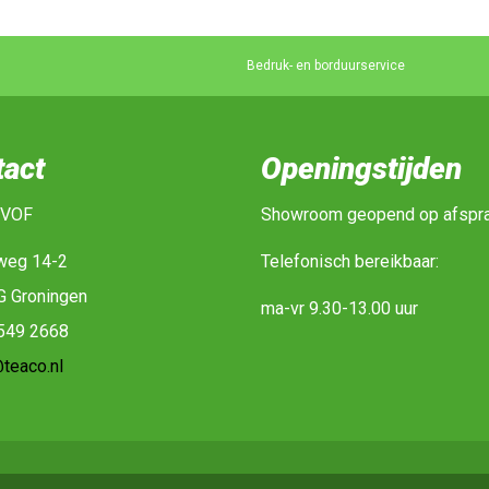
Bedruk- en borduurservice
tact
Openingstijden
 VOF
Showroom geopend op afspr
weg 14-2
Telefonisch bereikbaar:
G Groningen
ma-vr 9.30-13.00 uur
-549 2668
teaco.nl