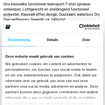
Ons klassieke functionele teamsport-T-shirt opnieuw
ontworpen; Lichtgewicht en sneldrogend functioneel
polyester; Klassiek effen design; Duurzaam, waterloos Dry
Dye verfproces; Gewicht: ca. 140g/m²...
Bekijk andere kleuren
Toestemming
Details
Over
mint
Maat
Deze website maakt gebruik van cookies
We gebruiken cookies om content en advertenties te
Aantal
personaliseren, om functies voor social media te bieden
en om ons websiteverkeer te analyseren. Ook delen we
informatie over uw gebruik van onze site met onze
*Gratis verzending vanaf €150,- exclusief BTW
partners voor social media, adverteren en analyse. Deze
partners kunnen deze gegevens combineren met andere
informatie die u aan ze heeft verstrekt of die ze hebben
Kies kleur/maat
verzameld op basis van uw gebruik van hun services.