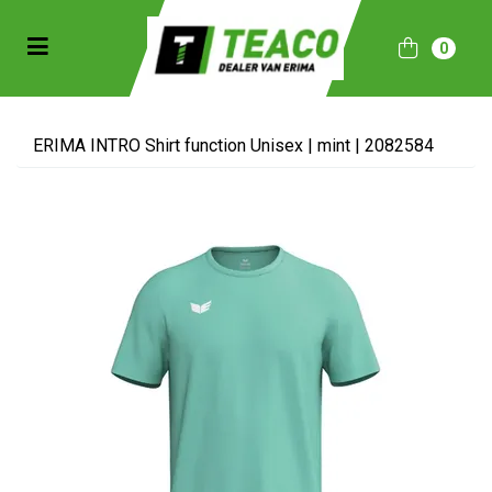
Toggle navigation
0
bmenu (Sportkleding)
bmenu (Collecties)
ERIMA INTRO Shirt function Unisex | mint | 2082584
ubmenu (Accessoires)