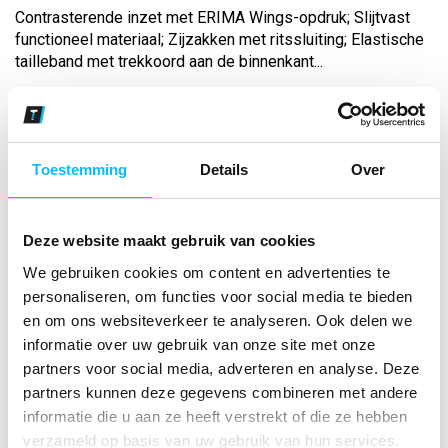
Contrasterende inzet met ERIMA Wings-opdruk; Slijtvast
functioneel materiaal; Zijzakken met ritssluiting; Elastische
tailleband met trekkoord aan de binnenkant...
Bekijk andere kleuren
new navy
Toestemming
Details
Over
Maat
Deze website maakt gebruik van cookies
Aantal
We gebruiken cookies om content en advertenties te
personaliseren, om functies voor social media te bieden
en om ons websiteverkeer te analyseren. Ook delen we
*Gratis verzending vanaf €150,- exclusief BTW
informatie over uw gebruik van onze site met onze
partners voor social media, adverteren en analyse. Deze
partners kunnen deze gegevens combineren met andere
Kies kleur/maat
informatie die u aan ze heeft verstrekt of die ze hebben
€ 14
,83
€ 19
,01
excl BTW
verzameld op basis van uw gebruik van hun services.