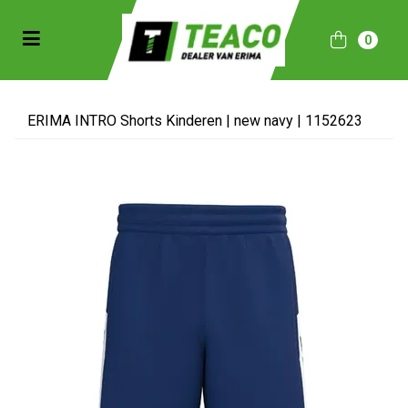
Toggle navigation
0
bmenu (Sportkleding)
bmenu (Collecties)
ERIMA INTRO Shorts Kinderen | new navy | 1152623
ubmenu (Accessoires)