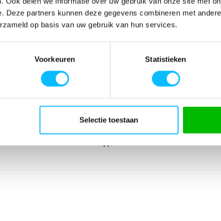
. Ook delen we informatie over uw gebruik van onze site met on
e. Deze partners kunnen deze gegevens combineren met andere i
erzameld op basis van uw gebruik van hun services.
SPECIFICATIES
opdruk op de
Artikelnummer
-
Voorkeuren
Statistieken
urd ERIMA-logo;
EAN nummer
-
Leverancier
Erima
Model
1072601sk
Materiaal
100% polyester (
Lijn
Intro
Selectie toestaan
Sport
Teamsport Handb
Type groep
Tops
Producttype
Sweatshirt