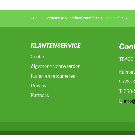
Gratis verzending in Nederland vanaf €150,- exclusief BTW
Con
KLANTENSERVICE
Contact
TEACO
Algemene voorwaarden
Kalmar
Ruilen en retourneren
9723 J
Privacy
T: 050
Partners
E:
info@