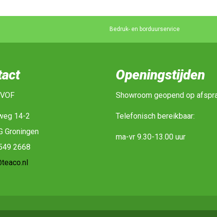
Bedruk- en borduurservice
tact
Openingstijden
 VOF
Showroom geopend op afspr
weg 14-2
Telefonisch bereikbaar:
G Groningen
ma-vr 9.30-13.00 uur
-549 2668
teaco.nl