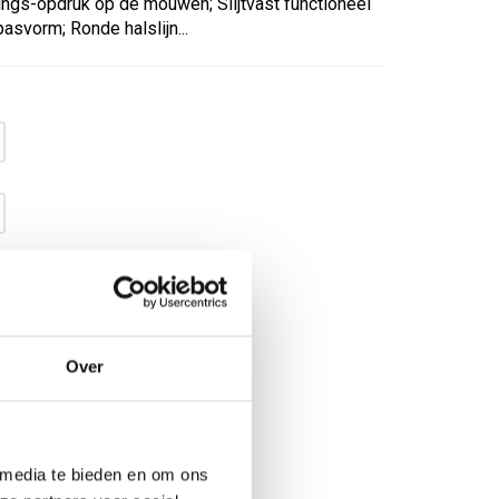
gs-opdruk op de mouwen; Slijtvast functioneel
svorm; Ronde halslijn...
Over
€ 16
,12
€ 20
,66
excl BTW
€ 19
,50
€ 25
,-
incl BTW
 media te bieden en om ons