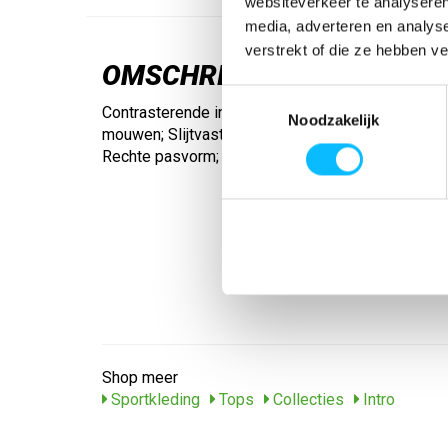
websiteverkeer te analyseren
media, adverteren en analys
verstrekt of die ze hebben v
OMSCHRIJVING
Toestemmingsselectie
Contrasterende inzetstukken met ERIMA Wings-
Noodzakelijk
mouwen; Slijtvast functioneel materiaal; Gebordu
Rechte pasvorm; Ronde halslijn
Shop meer
Sportkleding
Tops
Collecties
Intro