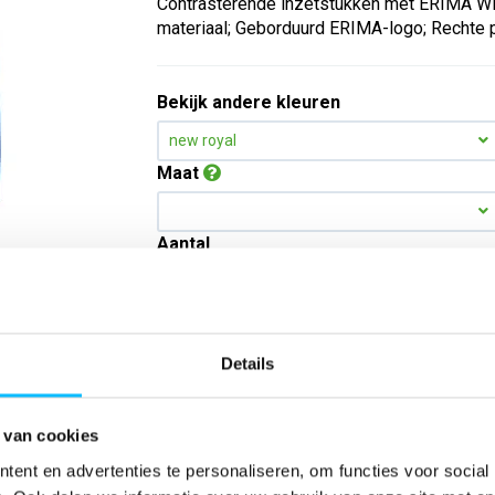
Contrasterende inzetstukken met ERIMA Win
materiaal; Geborduurd ERIMA-logo; Rechte pa
Bekijk andere kleuren
new royal
Maat
Aantal
*Gratis verzending vanaf €150,- exclusief BTW
Details
Kies kleur/maat
 van cookies
ent en advertenties te personaliseren, om functies voor social