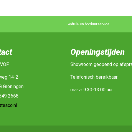
Bedruk- en borduurservice
tact
Openingstijden
 VOF
Showroom geopend op afspr
weg 14-2
Telefonisch bereikbaar:
G Groningen
ma-vr 9.30-13.00 uur
-549 2668
teaco.nl