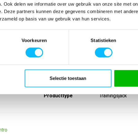
. Ook delen we informatie over uw gebruik van onze site met on
e. Deze partners kunnen deze gegevens combineren met andere i
erzameld op basis van uw gebruik van hun services.
SPECIFICATIES
Voorkeuren
Statistieken
opdruk op de
Artikelnummer
-
urd ERIMA-logo;
EAN nummer
-
sluiting met
Leverancier
Erima
ant
Model
1032645tk
Materiaal
100% polyester (
Lijn
Intro
Selectie toestaan
Sport
Teamsport
Type groep
Jassen
Producttype
Trainingsjack
ntro