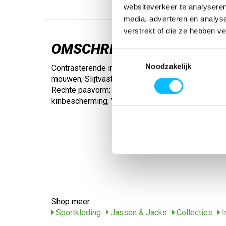
websiteverkeer te analyseren
media, adverteren en analys
verstrekt of die ze hebben v
OMSCHRIJVING
Toestemmingsselectie
Noodzakelijk
Contrasterende inzetstukken met ERIMA Wings-
mouwen; Slijtvast functioneel materiaal; Gebordu
Rechte pasvorm; Doorlopende contrasterende rits
kinbescherming; Verborgen ritszakken aan de zijk
Shop meer
Sportkleding
Jassen & Jacks
Collecties
I