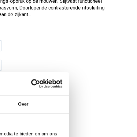
gs-opdruk op de mouwen; Slijtvast functioneel
asvorm; Doorlopende contrasterende ritssluiting
n de zijkant...
Over
€ 19
,34
€ 24
,79
excl BTW
€ 23
,40
€ 30
,-
incl BTW
 media te bieden en om ons