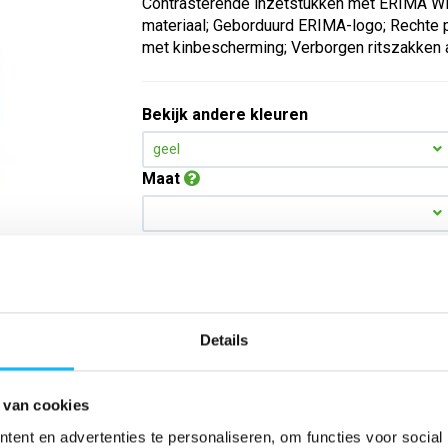
Contrasterende inzetstukken met ERIMA Win
materiaal; Geborduurd ERIMA-logo; Rechte p
met kinbescherming; Verborgen ritszakken aa
Bekijk andere kleuren
geel
Maat
Aantal
*Gratis verzending vanaf €150,- exclusief BTW
Details
Kies kleur/maat
 van cookies
ent en advertenties te personaliseren, om functies voor social