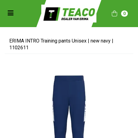
Toggle navigation
0
bmenu (Sportkleding)
bmenu (Collecties)
ERIMA INTRO Training pants Unisex | new navy |
1102611
ubmenu (Accessoires)