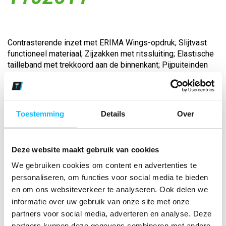
Contrasterende inzet met ERIMA Wings-opdruk; Slijtvast
functioneel materiaal; Zijzakken met ritssluiting; Elastische
tailleband met trekkoord aan de binnenkant; Pijpuiteinden
met ritssluiting...
Bekijk andere kleuren
Toestemming
Details
Over
new navy
Maat
Deze website maakt gebruik van cookies
We gebruiken cookies om content en advertenties te
Aantal
personaliseren, om functies voor social media te bieden
en om ons websiteverkeer te analyseren. Ook delen we
informatie over uw gebruik van onze site met onze
partners voor social media, adverteren en analyse. Deze
*Gratis verzending vanaf €150,- exclusief BTW
partners kunnen deze gegevens combineren met andere