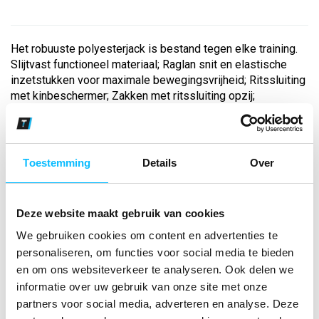
Het robuuste polyesterjack is bestand tegen elke training.
Slijtvast functioneel materiaal; Raglan snit en elastische
inzetstukken voor maximale bewegingsvrijheid; Ritssluiting
met kinbeschermer; Zakken met ritssluiting opzij;
Contrasterende piping o...
Bekijk andere kleuren
Toestemming
Details
Over
slate grey/zwart
Maat
Deze website maakt gebruik van cookies
We gebruiken cookies om content en advertenties te
Aantal
personaliseren, om functies voor social media te bieden
en om ons websiteverkeer te analyseren. Ook delen we
informatie over uw gebruik van onze site met onze
partners voor social media, adverteren en analyse. Deze
*Gratis verzending vanaf €150,- exclusief BTW