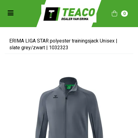
Toggle navigation
0
bmenu (Sportkleding)
bmenu (Collecties)
ERIMA LIGA STAR polyester trainingsjack Unisex |
slate grey/zwart | 1032323
ubmenu (Accessoires)