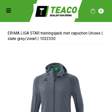
Toggle navigation
0
bmenu (Sportkleding)
bmenu (Collecties)
ERIMA LIGA STAR trainingsjack met capuchon Unisex |
slate grey/zwart | 1032330
ubmenu (Accessoires)