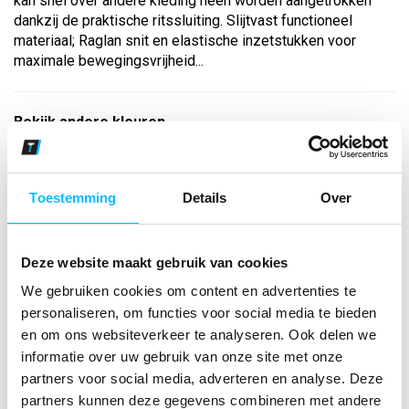
kan snel over andere kleding heen worden aangetrokken
dankzij de praktische ritssluiting. Slijtvast functioneel
materiaal; Raglan snit en elastische inzetstukken voor
maximale bewegingsvrijheid...
Bekijk andere kleuren
zwart/wit
Maat
Toestemming
Details
Over
Aantal
Deze website maakt gebruik van cookies
We gebruiken cookies om content en advertenties te
personaliseren, om functies voor social media te bieden
*Gratis verzending vanaf €150,- exclusief BTW
en om ons websiteverkeer te analyseren. Ook delen we
informatie over uw gebruik van onze site met onze
Kies kleur/maat
partners voor social media, adverteren en analyse. Deze
€ 29
,65
partners kunnen deze gegevens combineren met andere
€ 38
,02
excl BTW