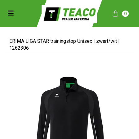
Toggle navigation
0
bmenu (Sportkleding)
bmenu (Collecties)
ERIMA LIGA STAR trainingstop Unisex | zwart/wit |
1262306
ubmenu (Accessoires)