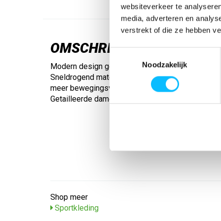
websiteverkeer te analyseren
media, adverteren en analys
verstrekt of die ze hebben v
OMSCHRIJVING
Toestemmingsselectie
Noodzakelijk
Modern design gecombineerd met maximale functi
Sneldrogend materiaal; Versterkte kraag; Ragla
meer bewegingsvrijheid; Slijt- en scheurvast; Mod
Getailleerde damessnit
Shop meer
Sportkleding