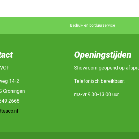
Bedruk- en borduurservice
tact
Openingstijden
 VOF
Showroom geopend op afspr
weg 14-2
Telefonisch bereikbaar:
G Groningen
ma-vr 9.30-13.00 uur
-549 2668
teaco.nl