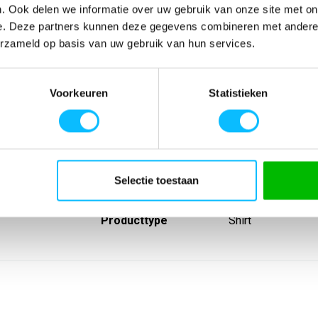
. Ook delen we informatie over uw gebruik van onze site met on
e. Deze partners kunnen deze gegevens combineren met andere i
erzameld op basis van uw gebruik van hun services.
SPECIFICATIES
Voorkeuren
Statistieken
onaliteit.
Artikelnummer
-
nmouwen voor
EAN nummer
-
erne printlook;
Leverancier
Erima
Model
3132112sd
Materiaal
100% polyester
Lijn
Wedstrijdshirts
Selectie toestaan
Sport
Teamsport
Type groep
Wedstrijdshirts
Producttype
Shirt