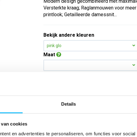
Modern design gecombineerd met maximale f
Versterkte kraag; Raglanmouwen voor meer b
printlook; Getailleerde damessnit...
Bekijk andere kleuren
pink glo
Maat
Aantal
*Gratis verzending vanaf €150,- exclusief BTW
Details
Kies kleur/maat
 van cookies
ent en advertenties te personaliseren, om functies voor social