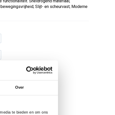
unctionaliteit. Sneldrogend materiaal;
ewegingsvrijheid; Slijt- en scheurvast; Moderne
Over
€ 17
,40
€ 22
,31
excl BTW
€ 21
,06
€ 27
,-
incl BTW
 media te bieden en om ons