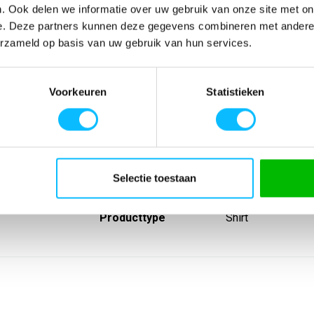
. Ook delen we informatie over uw gebruik van onze site met on
e. Deze partners kunnen deze gegevens combineren met andere i
erzameld op basis van uw gebruik van hun services.
SPECIFICATIES
Voorkeuren
Statistieken
shirt overtuigt
Artikelnummer
-
lle design.
EAN nummer
-
cycled
Leverancier
Erima
 meer
Model
6132309md
Materiaal
100% polyester (
Lijn
Wedstrijdshirts
Selectie toestaan
Sport
Teamsport
Type groep
Wedstrijdshirts
Producttype
Shirt