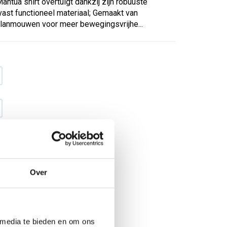
ntua shirt overtuigt dankzij zijn robuuste
tvast functioneel materiaal; Gemaakt van
glanmouwen voor meer bewegingsvrijhe...
Over
€ 21
,92
€ 28
,10
excl BTW
€ 26
,52
€ 34
,-
incl BTW
 media te bieden en om ons