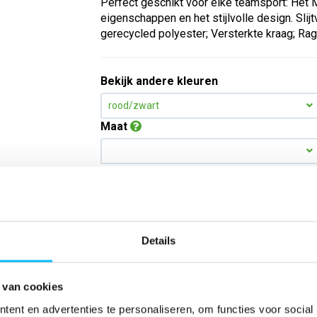
Perfect geschikt voor elke teamsport: Het Ma
eigenschappen en het stijlvolle design. Slij
gerecycled polyester; Versterkte kraag; Ra
Bekijk andere kleuren
rood/zwart
Maat
Aantal
*Gratis verzending vanaf €150,- exclusief BTW
Details
Kies kleur/maat
 van cookies
ent en advertenties te personaliseren, om functies voor social