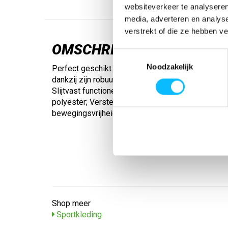
websiteverkeer te analyseren
media, adverteren en analys
verstrekt of die ze hebben v
OMSCHRIJVING
Toestemmingsselectie
Noodzakelijk
Perfect geschikt voor elke teamsport: Het Mantua 
dankzij zijn robuuste eigenschappen en het stijlvo
Slijtvast functioneel materiaal; Gemaakt van gere
polyester; Versterkte kraag; Raglanmouwen voor
bewegingsvrijheid; Getailleerd model
Shop meer
Sportkleding