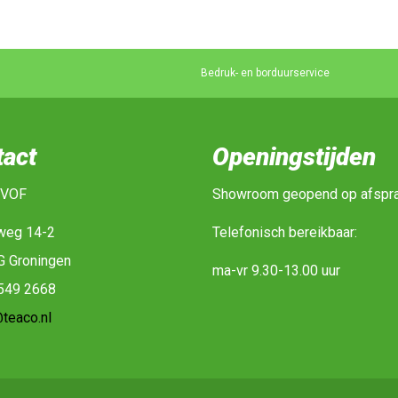
Bedruk- en borduurservice
tact
Openingstijden
 VOF
Showroom geopend op afspr
weg 14-2
Telefonisch bereikbaar:
G Groningen
ma-vr 9.30-13.00 uur
-549 2668
teaco.nl