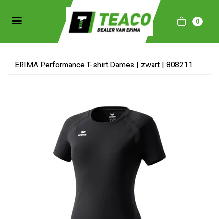
Toggle navigation
0
bmenu (Sportkleding)
bmenu (Collecties)
ERIMA Performance T-shirt Dames | zwart | 808211
ubmenu (Accessoires)