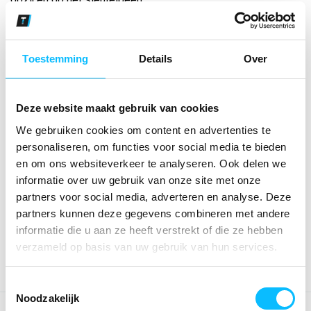
Maat
Toestemming
Details
Over
Aantal
Deze website maakt gebruik van cookies
We gebruiken cookies om content en advertenties te
personaliseren, om functies voor social media te bieden
*Gratis verzending vanaf €150,- exclusief BTW
en om ons websiteverkeer te analyseren. Ook delen we
informatie over uw gebruik van onze site met onze
Kies kleur/maat
partners voor social media, adverteren en analyse. Deze
€ 16
,76
partners kunnen deze gegevens combineren met andere
€ 21
,49
excl BTW
€ 20
,28
€ 26
,-
incl BTW
informatie die u aan ze heeft verstrekt of die ze hebben
verzameld op basis van uw gebruik van hun services.
Toestemmingsselectie
Noodzakelijk