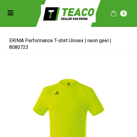
Toggle navigation
0
bmenu (Sportkleding)
bmenu (Collecties)
ERIMA Performance T-shirt Unisex | neon geel |
8080723
ubmenu (Accessoires)