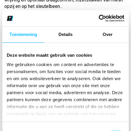
opzij en op het sleutelbeen...
Maat
Toestemming
Details
Over
Aantal
Deze website maakt gebruik van cookies
We gebruiken cookies om content en advertenties te
*Gratis verzending vanaf €150,- exclusief BTW
personaliseren, om functies voor social media te bieden
en om ons websiteverkeer te analyseren. Ook delen we
informatie over uw gebruik van onze site met onze
Kies kleur/maat
partners voor social media, adverteren en analyse. Deze
€ 16
,76
€ 21
,49
excl BTW
partners kunnen deze gegevens combineren met andere
€ 20
,28
€ 26
,-
incl BTW
informatie die u aan ze heeft verstrekt of die ze hebben
verzameld op basis van uw gebruik van hun services.
Toestemmingsselectie