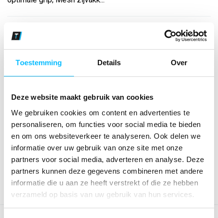
Maat
Toestemming
Details
Over
Aantal
Deze website maakt gebruik van cookies
*Gratis verzending vanaf €150,- exclusief BTW
We gebruiken cookies om content en advertenties te
personaliseren, om functies voor social media te bieden
Kies kleur/maat
en om ons websiteverkeer te analyseren. Ook delen we
informatie over uw gebruik van onze site met onze
€ 35
,45
€ 45
,45
excl BTW
partners voor social media, adverteren en analyse. Deze
€ 42
,90
€ 55
,-
incl BTW
partners kunnen deze gegevens combineren met andere
informatie die u aan ze heeft verstrekt of die ze hebben
verzameld op basis van uw gebruik van hun services.