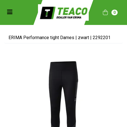
Toggle navigation
0
bmenu (Sportkleding)
bmenu (Collecties)
ERIMA Performance tight Dames | zwart | 2292201
ubmenu (Accessoires)