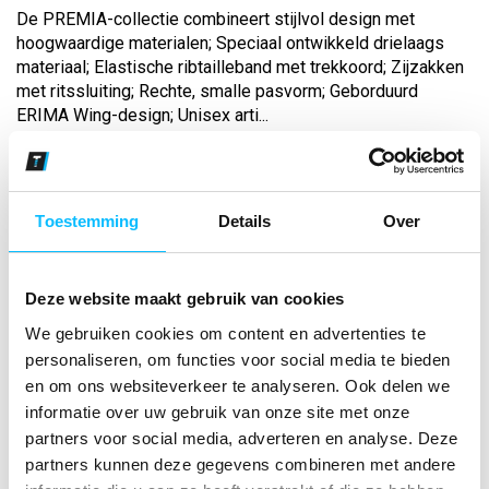
De PREMIA-collectie combineert stijlvol design met
hoogwaardige materialen; Speciaal ontwikkeld drielaags
materiaal; Elastische ribtailleband met trekkoord; Zijzakken
met ritssluiting; Rechte, smalle pasvorm; Geborduurd
ERIMA Wing-design; Unisex arti...
Bekijk andere kleuren
Toestemming
Details
Over
new navy
Maat
Deze website maakt gebruik van cookies
Aantal
We gebruiken cookies om content en advertenties te
personaliseren, om functies voor social media te bieden
en om ons websiteverkeer te analyseren. Ook delen we
informatie over uw gebruik van onze site met onze
*Gratis verzending vanaf €150,- exclusief BTW
partners voor social media, adverteren en analyse. Deze
partners kunnen deze gegevens combineren met andere
Kies kleur/maat