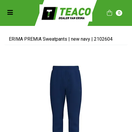
Toggle navigation
0
bmenu (Sportkleding)
bmenu (Collecties)
ERIMA PREMIA Sweatpants | new navy | 2102604
ubmenu (Accessoires)