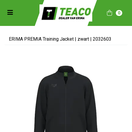
Toggle navigation
0
bmenu (Sportkleding)
bmenu (Collecties)
ERIMA PREMIA Training Jacket | zwart | 2032603
ubmenu (Accessoires)