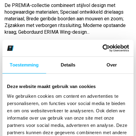
De PREMIA-collectie combineert stijlvol design met
hoogwaardige materialen; Speciaal ontwikkeld drielaags
materiaal; Brede geribde boorden aan mouwen en zoom;
Zijzakken met verborgen ritssluiting; Moderne opstaande
kraag; Geborduurd ERIMA Wing-design...
Bekijk andere kleuren
zwart
Toestemming
Details
Over
Maat
Deze website maakt gebruik van cookies
Aantal
We gebruiken cookies om content en advertenties te
personaliseren, om functies voor social media te bieden
en om ons websiteverkeer te analyseren. Ook delen we
*Gratis verzending vanaf €150,- exclusief BTW
informatie over uw gebruik van onze site met onze
partners voor social media, adverteren en analyse. Deze
partners kunnen deze gegevens combineren met andere
Kies kleur/maat