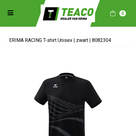
Toggle navigation
0
bmenu (Sportkleding)
bmenu (Collecties)
ERIMA RACING T-shirt Unisex | zwart | 8082304
ubmenu (Accessoires)