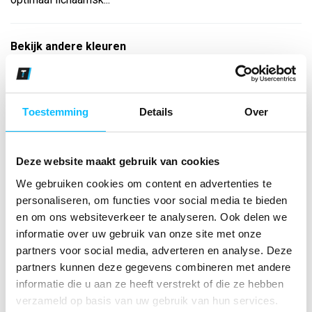
Bekijk andere kleuren
zwart
Maat
Toestemming
Details
Over
Aantal
Deze website maakt gebruik van cookies
We gebruiken cookies om content en advertenties te
*Gratis verzending vanaf €150,- exclusief BTW
personaliseren, om functies voor social media te bieden
en om ons websiteverkeer te analyseren. Ook delen we
informatie over uw gebruik van onze site met onze
Kies kleur/maat
partners voor social media, adverteren en analyse. Deze
€ 29
,01
€ 37
,19
excl BTW
partners kunnen deze gegevens combineren met andere
€ 35
,10
€ 45
,-
incl BTW
informatie die u aan ze heeft verstrekt of die ze hebben
verzameld op basis van uw gebruik van hun services.