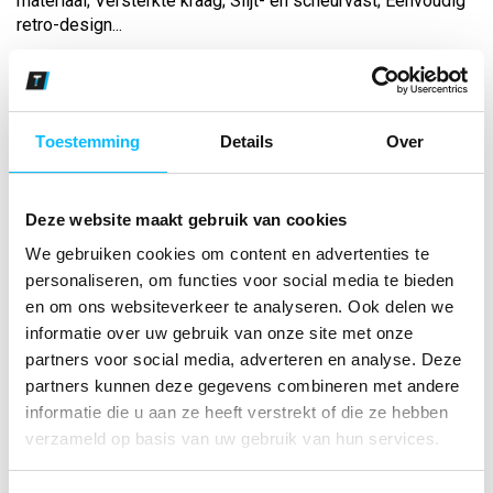
materiaal; Versterkte kraag; Slijt- en scheurvast; Eenvoudig
retro-design...
Bekijk andere kleuren
smaragd/wit
Toestemming
Details
Over
Maat
Deze website maakt gebruik van cookies
Aantal
We gebruiken cookies om content en advertenties te
personaliseren, om functies voor social media te bieden
en om ons websiteverkeer te analyseren. Ook delen we
informatie over uw gebruik van onze site met onze
*Gratis verzending vanaf €150,- exclusief BTW
partners voor social media, adverteren en analyse. Deze
partners kunnen deze gegevens combineren met andere
Kies kleur/maat
informatie die u aan ze heeft verstrekt of die ze hebben
€ 10
,31
€ 13
,22
excl BTW
verzameld op basis van uw gebruik van hun services.
€ 12
,48
€ 16
,-
incl BTW