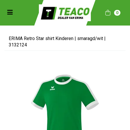
Toggle navigation
0
bmenu (Sportkleding)
bmenu (Collecties)
ERIMA Retro Star shirt Kinderen | smaragd/wit |
3132124
ubmenu (Accessoires)