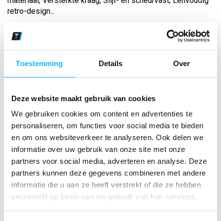
materiaal; Versterkte kraag; Slijt- en scheurvast; Eenvoudig
retro-design...
Bekijk andere kleuren
curaçao/zwart
Toestemming
Details
Over
Maat
Deze website maakt gebruik van cookies
Aantal
We gebruiken cookies om content en advertenties te
personaliseren, om functies voor social media te bieden
en om ons websiteverkeer te analyseren. Ook delen we
informatie over uw gebruik van onze site met onze
*Gratis verzending vanaf €150,- exclusief BTW
partners voor social media, adverteren en analyse. Deze
partners kunnen deze gegevens combineren met andere
Kies kleur/maat
informatie die u aan ze heeft verstrekt of die ze hebben
€ 14
,18
€ 18
,18
excl BTW
verzameld op basis van uw gebruik van hun services.
€ 17
,16
€ 22
,-
incl BTW