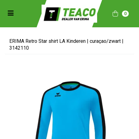
Toggle navigation
0
bmenu (Sportkleding)
bmenu (Collecties)
ERIMA Retro Star shirt LA Kinderen | curaçao/zwart |
3142110
ubmenu (Accessoires)