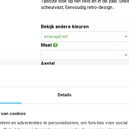
Tijdloze look op het veld en in de zaal. Snel
scheurvast; Eenvoudig retro-design...
Bekijk andere kleuren
smaragd/wit
Maat
Aantal
*Gratis verzending vanaf €150,- exclusief BTW
Details
Kies kleur/maat
 van cookies
ent en advertenties te personaliseren, om functies voor social