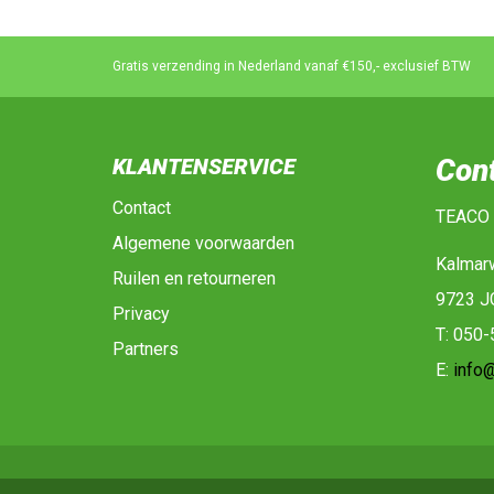
Gratis verzending in Nederland vanaf €150,- exclusief BTW
Con
KLANTENSERVICE
Contact
TEACO
Algemene voorwaarden
Kalmar
Ruilen en retourneren
9723 J
Privacy
T: 050
Partners
E:
info@