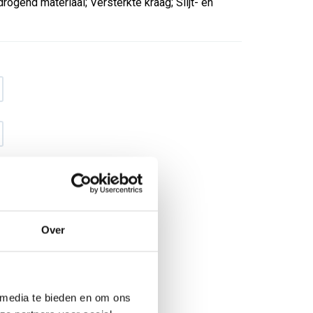
drogend materiaal; Versterkte kraag; Slijt- en
Over
€ 16
,12
€ 20
,66
excl BTW
€ 19
,50
€ 25
,-
incl BTW
 media te bieden en om ons