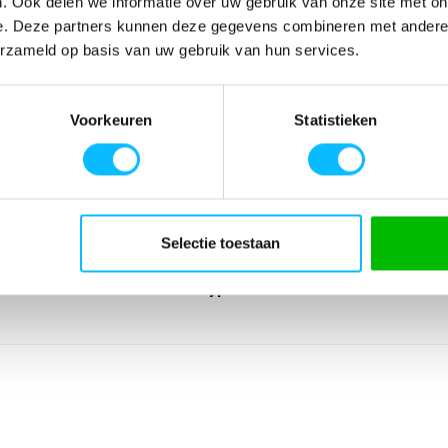
. Ook delen we informatie over uw gebruik van onze site met on
e. Deze partners kunnen deze gegevens combineren met andere i
erzameld op basis van uw gebruik van hun services.
SPECIFICATIES
nd materiaal;
Artikelnummer
-
Voorkeuren
Statistieken
retro-design
EAN nummer
-
Leverancier
Erima
Model
3142101ru
Materiaal
100% polyester
Lijn
Wedstrijdshirts
Selectie toestaan
Sport
Teamsport
Type groep
Wedstrijdshirts
Producttype
Shirt