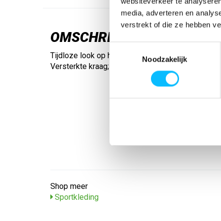
websiteverkeer te analyseren
media, adverteren en analys
verstrekt of die ze hebben v
OMSCHRIJVING
Toestemmingsselectie
Tijdloze look op het veld en in de zaal. Sneldroge
Noodzakelijk
Versterkte kraag; Slijt- en scheurvast; Eenvoudig 
Shop meer
Sportkleding