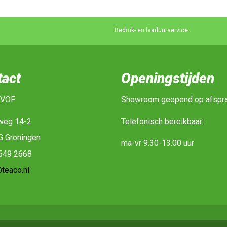
Bedruk- en borduurservice
tact
Openingstijden
 VOF
Showroom geopend op afspr
weg 14-2
Telefonisch bereikbaar:
G Groningen
ma-vr 9.30-13.00 uur
-549 2668
teaco.nl