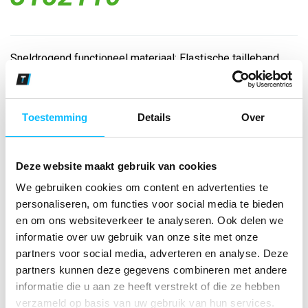
Sneldrogend functioneel materiaal; Elastische tailleband
met rijgkoord; Zijlengte bij maat 6: 46 cm; Zonder
binnenslip...
Toestemming
Details
Over
Bekijk andere kleuren
curaçao/zwart
Deze website maakt gebruik van cookies
Maat
We gebruiken cookies om content en advertenties te
personaliseren, om functies voor social media te bieden
en om ons websiteverkeer te analyseren. Ook delen we
Aantal
informatie over uw gebruik van onze site met onze
partners voor social media, adverteren en analyse. Deze
partners kunnen deze gegevens combineren met andere
*Gratis verzending vanaf €150,- exclusief BTW
informatie die u aan ze heeft verstrekt of die ze hebben
verzameld op basis van uw gebruik van hun services.