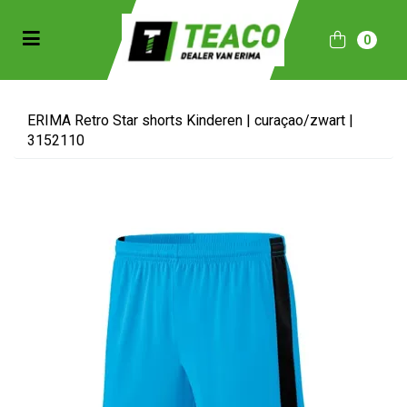
Toggle navigation
0
bmenu (Sportkleding)
bmenu (Collecties)
ERIMA Retro Star shorts Kinderen | curaçao/zwart |
3152110
ubmenu (Accessoires)