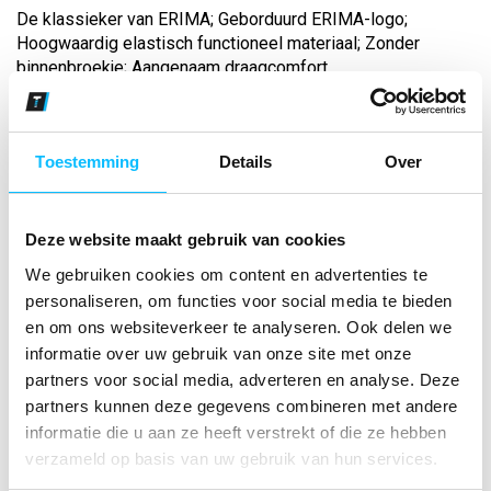
De klassieker van ERIMA; Geborduurd ERIMA-logo;
Hoogwaardig elastisch functioneel materiaal; Zonder
binnenbroekje; Aangenaam draagcomfort...
Bekijk andere kleuren
Toestemming
Details
Over
rood
Maat
Deze website maakt gebruik van cookies
We gebruiken cookies om content en advertenties te
Aantal
personaliseren, om functies voor social media te bieden
en om ons websiteverkeer te analyseren. Ook delen we
informatie over uw gebruik van onze site met onze
*Gratis verzending vanaf €150,- exclusief BTW
partners voor social media, adverteren en analyse. Deze
partners kunnen deze gegevens combineren met andere
informatie die u aan ze heeft verstrekt of die ze hebben
Kies kleur/maat
verzameld op basis van uw gebruik van hun services.
€ 12
,25
€ 15
,70
excl BTW