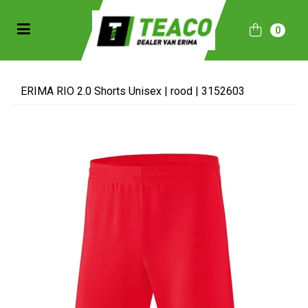
Toggle navigation
0
bmenu (Sportkleding)
bmenu (Collecties)
ERIMA RIO 2.0 Shorts Unisex | rood | 3152603
ubmenu (Accessoires)