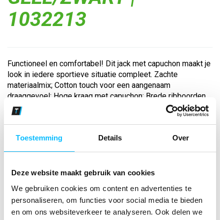
1032213
Functioneel en comfortabel! Dit jack met capuchon maakt je
look in iedere sportieve situatie compleet. Zachte
materiaalmix; Cotton touch voor een aangenaam
draaggevoel; Hoge kraag met capuchon; Brede ribboorden
aan de mouwen en de onderkant; Zakken m...
Toestemming
Details
Over
Bekijk andere kleuren
geel/zwart
Maat
Deze website maakt gebruik van cookies
We gebruiken cookies om content en advertenties te
personaliseren, om functies voor social media te bieden
Aantal
en om ons websiteverkeer te analyseren. Ook delen we