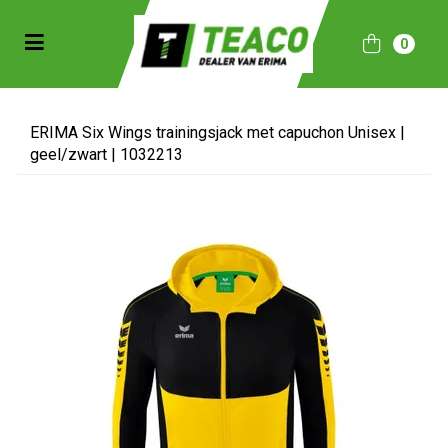
Toggle navigation
0
bmenu (Sportkleding)
bmenu (Collecties)
ERIMA Six Wings trainingsjack met capuchon Unisex |
geel/zwart | 1032213
ubmenu (Accessoires)