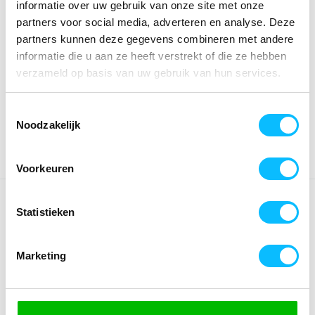
informatie over uw gebruik van onze site met onze
partners voor social media, adverteren en analyse. Deze
*Gratis verzending vanaf €150,- exclusief BTW
partners kunnen deze gegevens combineren met andere
informatie die u aan ze heeft verstrekt of die ze hebben
verzameld op basis van uw gebruik van hun services.
Kies kleur/maat
€ 36
,74
€ 47
,11
excl BTW
Toestemmingsselectie
€ 44
,46
€ 57
,-
incl BTW
Noodzakelijk
Voorkeuren
OMSCHRIJVING
Statistieken
Functioneel en comfortabel! Dit jack met capuchon maakt je
look in iedere sportieve situatie compleet. Zachte
Marketing
materiaalmix; Cotton touch voor een aangenaam
draaggevoel; Hoge kraag met capuchon; Brede ribboorden
aan de mouwen en de onderkant; Zakken met ritssluiting
opzij; Erima wing-design op de schouder