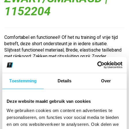
1152204
Comfortabel en functioneel! Of het nu training of vrije tijd
betreft, deze short ondersteunt je in iedere situatie.
Slijtvast functioneel materiaal; Brede, elastische tailleband
met rijgkoord; Zakken met ritssluiting opzij; Zonder
binnenslip; ERIMA w...
Toestemming
Details
Over
Bekijk andere kleuren
zwart/smaragd
Maat
Deze website maakt gebruik van cookies
We gebruiken cookies om content en advertenties te
personaliseren, om functies voor social media te bieden
Aantal
en om ons websiteverkeer te analyseren. Ook delen we