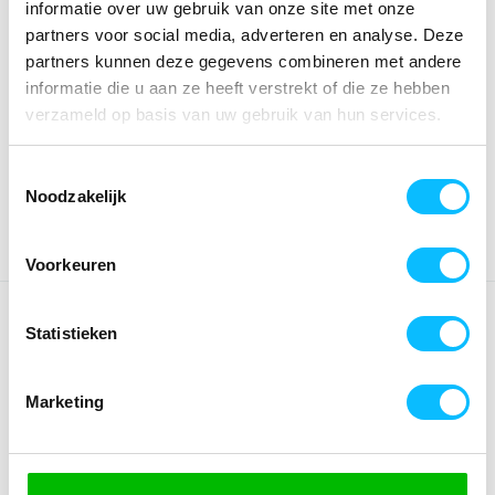
informatie over uw gebruik van onze site met onze
partners voor social media, adverteren en analyse. Deze
*Gratis verzending vanaf €150,- exclusief BTW
partners kunnen deze gegevens combineren met andere
informatie die u aan ze heeft verstrekt of die ze hebben
verzameld op basis van uw gebruik van hun services.
Kies kleur/maat
€ 21
,92
€ 28
,10
excl BTW
Toestemmingsselectie
€ 26
,52
€ 34
,-
incl BTW
Noodzakelijk
Voorkeuren
OMSCHRIJVING
Statistieken
Comfortabel en functioneel! Of het nu training of vrije tijd
betreft, deze short ondersteunt je in iedere situatie.
Marketing
Slijtvast functioneel materiaal; Brede, elastische tailleband
met rijgkoord; Zakken met ritssluiting opzij; Zonder
binnenslip; ERIMA wing-design opzij; Zijlengte: 36 cm (maat
38)