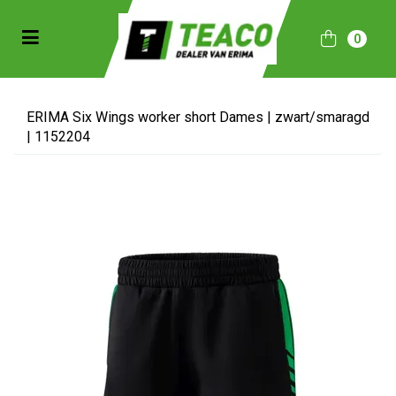
Toggle navigation
0
bmenu (Sportkleding)
bmenu (Collecties)
ERIMA Six Wings worker short Dames | zwart/smaragd
| 1152204
ubmenu (Accessoires)