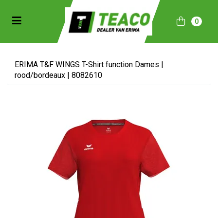
Toggle navigation
0
bmenu (Sportkleding)
bmenu (Collecties)
ERIMA T&F WINGS T-Shirt function Dames |
rood/bordeaux | 8082610
ubmenu (Accessoires)