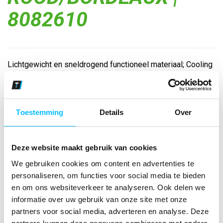
8082610
Lichtgewicht en sneldrogend functioneel materiaal; Cooling
yarn reguleert de huidtemperatuur tijdens het sporten;
Platte naden voor optimaal draagcomfort; ERIMA Wings-
print op de rug...
Toestemming
Details
Over
Bekijk andere kleuren
Deze website maakt gebruik van cookies
rood/bordeaux
Maat
We gebruiken cookies om content en advertenties te
personaliseren, om functies voor social media te bieden
en om ons websiteverkeer te analyseren. Ook delen we
Aantal
informatie over uw gebruik van onze site met onze
partners voor social media, adverteren en analyse. Deze