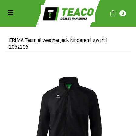
Toggle navigation
0
bmenu (Sportkleding)
bmenu (Collecties)
ERIMA Team allweather jack Kinderen | zwart |
2052206
ubmenu (Accessoires)