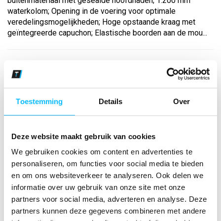
buitenmateriaal met gesealde hoofdnaden; 1.200 mm
waterkolom; Opening in de voering voor optimale
veredelingsmogelijkheden; Hoge opstaande kraag met
geïntegreerde capuchon; Elastische boorden aan de mou...
Bekijk andere kleuren
zwart
Maat
Toestemming
Details
Over
Aantal
Deze website maakt gebruik van cookies
We gebruiken cookies om content en advertenties te
personaliseren, om functies voor social media te bieden
*Gratis verzending vanaf €150,- exclusief BTW
en om ons websiteverkeer te analyseren. Ook delen we
informatie over uw gebruik van onze site met onze
Kies kleur/maat
partners voor social media, adverteren en analyse. Deze
partners kunnen deze gegevens combineren met andere
€ 32
,23
€ 41
,32
excl BTW