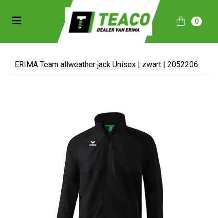
Toggle navigation
0
bmenu (Sportkleding)
bmenu (Collecties)
ERIMA Team allweather jack Unisex | zwart | 2052206
ubmenu (Accessoires)