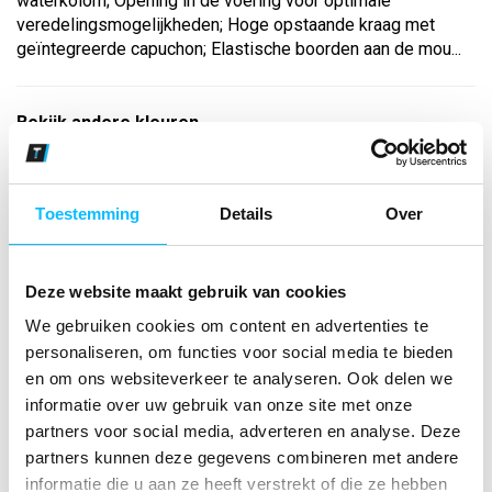
waterkolom; Opening in de voering voor optimale
veredelingsmogelijkheden; Hoge opstaande kraag met
geïntegreerde capuchon; Elastische boorden aan de mou...
Bekijk andere kleuren
zwart
Maat
Toestemming
Details
Over
Aantal
Deze website maakt gebruik van cookies
We gebruiken cookies om content en advertenties te
personaliseren, om functies voor social media te bieden
*Gratis verzending vanaf €150,- exclusief BTW
en om ons websiteverkeer te analyseren. Ook delen we
informatie over uw gebruik van onze site met onze
Kies kleur/maat
partners voor social media, adverteren en analyse. Deze
€ 35
,45
partners kunnen deze gegevens combineren met andere
€ 45
,45
excl BTW
€ 42
,90
€ 55
,-
incl BTW
informatie die u aan ze heeft verstrekt of die ze hebben