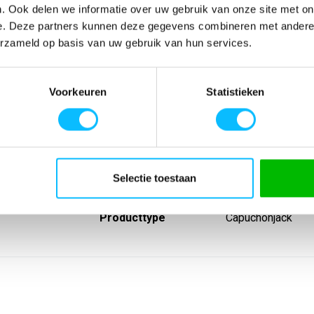
. Ook delen we informatie over uw gebruik van onze site met on
e. Deze partners kunnen deze gegevens combineren met andere i
erzameld op basis van uw gebruik van hun services.
SPECIFICATIES
Voorkeuren
Statistieken
ft touch; Aan de
Artikelnummer
-
evoel;
EAN nummer
-
ij het
Leverancier
Erima
en;
Model
2072551sd
onderkant; Met
Materiaal
60% katoen 40% p
Eigenschappen
Capuchon
Selectie toestaan
Lijn
Ts
Type groep
Tops
Producttype
Capuchonjack