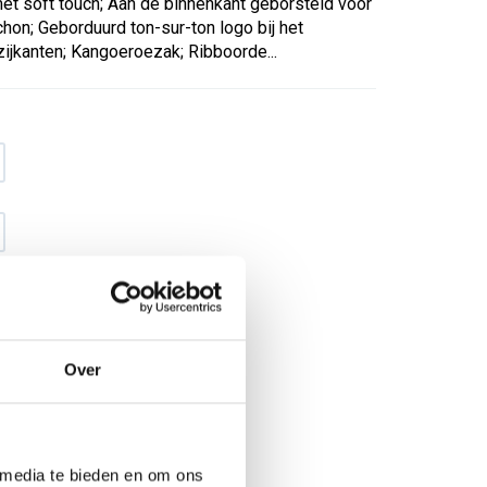
et soft touch; Aan de binnenkant geborsteld voor
hon; Geborduurd ton-sur-ton logo bij het
ijkanten; Kangoeroezak; Ribboorde...
Over
€ 38
,68
€ 49
,59
excl BTW
€ 46
,80
€ 60
,-
incl BTW
 media te bieden en om ons