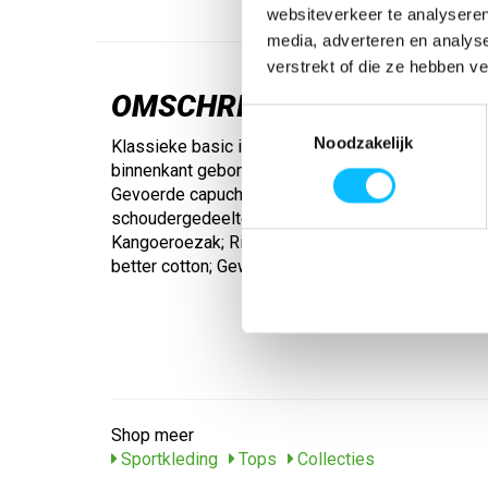
websiteverkeer te analyseren
media, adverteren en analys
verstrekt of die ze hebben v
OMSCHRIJVING
Toestemmingsselectie
Noodzakelijk
Klassieke basic in casual look. Katoenmix met so
binnenkant geborsteld voor een bijzonder zacht g
Gevoerde capuchon; Geborduurd ton-sur-ton logo b
schoudergedeelte; Ribinzetstukken aan de zijkant
Kangoeroezak; Ribboorden aan de mouwen en de 
better cotton; Gewicht: ca. 280g/m²
Shop meer
Sportkleding
Tops
Collecties