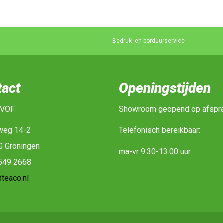
Bedruk- en borduurservice
tact
Openingstijden
 VOF
Showroom geopend op afspr
weg 14-2
Telefonisch bereikbaar:
G Groningen
ma-vr 9.30-13.00 uur
-549 2668
teaco.nl