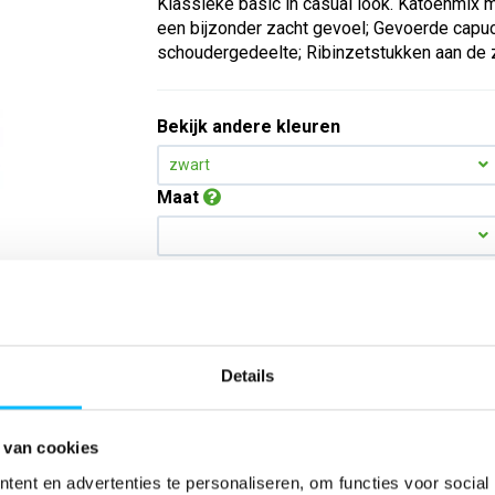
Klassieke basic in casual look. Katoenmix m
een bijzonder zacht gevoel; Gevoerde capuc
schoudergedeelte; Ribinzetstukken aan de z
Bekijk andere kleuren
zwart
Maat
Aantal
*Gratis verzending vanaf €150,- exclusief BTW
Details
Kies kleur/maat
 van cookies
ent en advertenties te personaliseren, om functies voor social