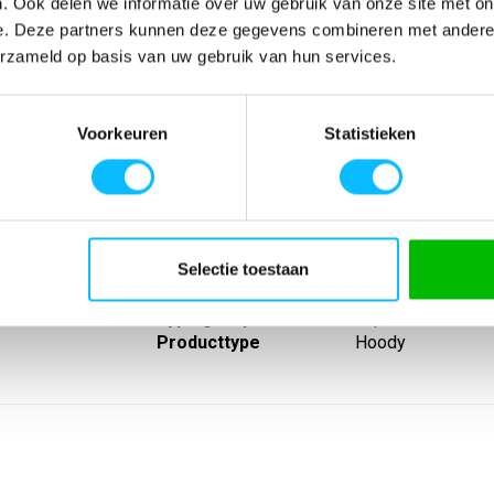
. Ook delen we informatie over uw gebruik van onze site met on
e. Deze partners kunnen deze gegevens combineren met andere i
erzameld op basis van uw gebruik van hun services.
SPECIFICATIES
Voorkeuren
Statistieken
oenmix met soft
Artikelnummer
-
zonder zacht
EAN nummer
-
 heren; Gevoerde
Leverancier
Erima
houdergedeelte;
Model
2072573hk
 Ribboorden aan
Materiaal
60% katoen 40% p
isex artikel:
Eigenschappen
Capuchon
Selectie toestaan
a. 280g/m²
Lijn
Ts
Type groep
Tops
Producttype
Hoody