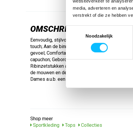
websiteverkeer te analyseren
media, adverteren en analys
verstrekt of die ze hebben v
OMSCHRIJVING
Toestemmingsselectie
Noodzakelijk
Eenvoudig, stijlvol en bijzonder comfortabel. Kat
touch; Aan de binnenkant geborsteld voor een bij
gevoel; Comfortabele unisex snit voor dames en
capuchon; Geborduurd ton-sur-ton logo bij het sc
Ribinzetstukken aan de zijkanten; Kangoeroezak;
de mouwen en de onderkant; Met better cotton; Un
Dames a.u.b. een maat kleiner kiezen; Gewicht: c
Shop meer
Sportkleding
Tops
Collecties