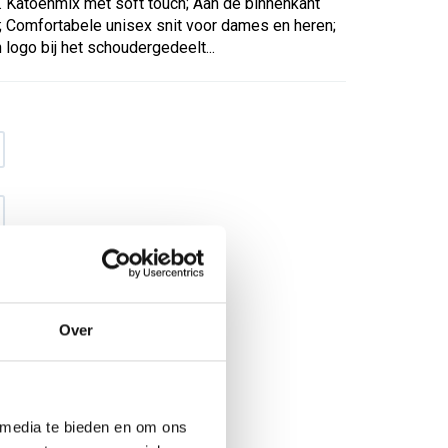
l. Katoenmix met soft touch; Aan de binnenkant
; Comfortabele unisex snit voor dames en heren;
logo bij het schoudergedeelt...
Over
€ 29
,01
€ 37
,19
excl BTW
€ 35
,10
€ 45
,-
incl BTW
 media te bieden en om ons