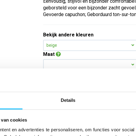
Eenvoudig, stijlvol en bijzonder comfortabe
geborsteld voor een bijzonder zacht gevoel
Gevoerde capuchon; Geborduurd ton-sur-ton 
Bekijk andere kleuren
beige
Maat
Aantal
*Gratis verzending vanaf €150,- exclusief BTW
Details
Kies kleur/maat
 van cookies
ent en advertenties te personaliseren, om functies voor social