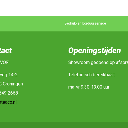
Bedruk- en borduurservice
tact
Openingstijden
 VOF
Showroom geopend op afspr
weg 14-2
Telefonisch bereikbaar:
G Groningen
ma-vr 9.30-13.00 uur
-549 2668
teaco.nl