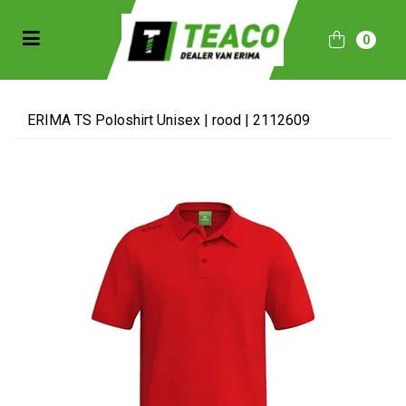
Toggle navigation
0
bmenu (Sportkleding)
bmenu (Collecties)
ERIMA TS Poloshirt Unisex | rood | 2112609
ubmenu (Accessoires)