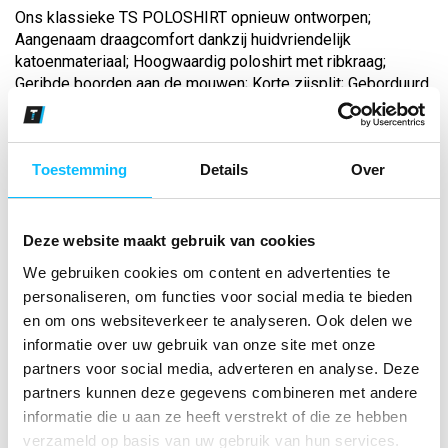
Ons klassieke TS POLOSHIRT opnieuw ontworpen;
Aangenaam draagcomfort dankzij huidvriendelijk
katoenmateriaal; Hoogwaardig poloshirt met ribkraag;
Geribde boorden aan de mouwen; Korte zijsplit; Geborduurd
ton-sur-ton logo op de schouderpartij; Gewicht...
Toestemming
Details
Over
Bekijk andere kleuren
rood
Maat
Deze website maakt gebruik van cookies
We gebruiken cookies om content en advertenties te
personaliseren, om functies voor social media te bieden
Aantal
en om ons websiteverkeer te analyseren. Ook delen we
informatie over uw gebruik van onze site met onze
partners voor social media, adverteren en analyse. Deze
*Gratis verzending vanaf €150,- exclusief BTW
partners kunnen deze gegevens combineren met andere
informatie die u aan ze heeft verstrekt of die ze hebben
verzameld op basis van uw gebruik van hun services.
Kies kleur/maat