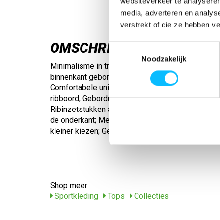
websiteverkeer te analyseren
media, adverteren en analys
verstrekt of die ze hebben v
OMSCHRIJVING
Toestemmingsselectie
Noodzakelijk
Minimalisme in trendy kleuren. Katoenmix met sof
binnenkant geborsteld voor een bijzonder zacht g
Comfortabele unisex snit voor dames en heren; 
ribboord; Geborduurd ton-sur-ton logo bij het sc
Ribinzetstukken aan de zijkanten; Ribboorden a
de onderkant; Met better cotton; Unisex: Dames a
kleiner kiezen; Gewicht: ca. 280g/m²
Shop meer
Sportkleding
Tops
Collecties