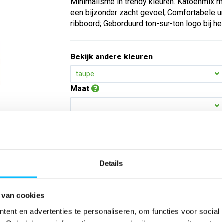
Minimalisme in trendy kleuren. Katoenmix m
een bijzonder zacht gevoel; Comfortabele u
ribboord; Geborduurd ton-sur-ton logo bij he
Bekijk andere kleuren
taupe
Maat
Aantal
Details
*Gratis verzending vanaf €150,- exclusief BTW
Kies kleur/maat
 van cookies
ent en advertenties te personaliseren, om functies voor social