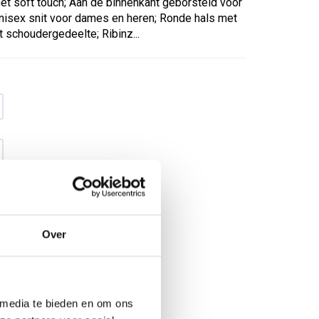
et soft touch; Aan de binnenkant geborsteld voor
nisex snit voor dames en heren; Ronde hals met
t schoudergedeelte; Ribinz...
Over
€ 25
,79
€ 33
,06
excl BTW
€ 31
,20
€ 40
,-
incl BTW
 media te bieden en om ons