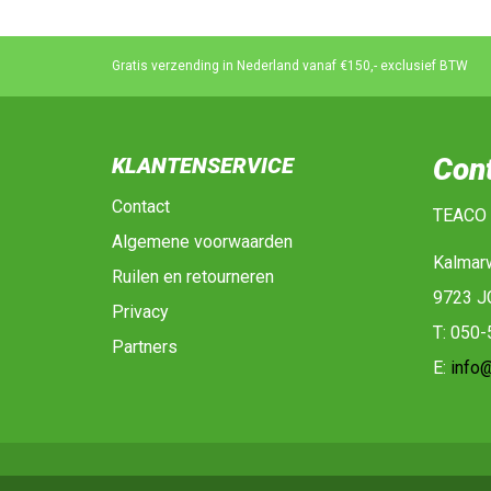
Gratis verzending in Nederland vanaf €150,- exclusief BTW
Con
KLANTENSERVICE
Contact
TEACO
Algemene voorwaarden
Kalmar
Ruilen en retourneren
9723 J
Privacy
T: 050
Partners
E:
info@