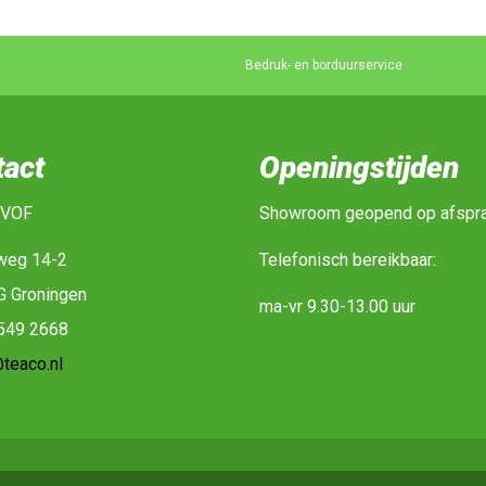
Bedruk- en borduurservice
tact
Openingstijden
 VOF
Showroom geopend op afspr
weg 14-2
Telefonisch bereikbaar:
G Groningen
ma-vr 9.30-13.00 uur
-549 2668
teaco.nl