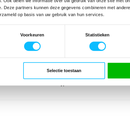
. Ook delen we informatie over uw gebruik van onze site met on
e. Deze partners kunnen deze gegevens combineren met andere i
erzameld op basis van uw gebruik van hun services.
SPECIFICATIES
Voorkeuren
Statistieken
t touch; Aan de
Artikelnummer
-
evoel;
EAN nummer
-
Ronde hals met
Leverancier
Erima
houdergedeelte;
Model
2072583sk
an de mouwen en
Materiaal
60% katoen 40% p
Selectie toestaan
.u.b. een maat
Lijn
Ts
Type groep
Tops
Producttype
Sweatshirt