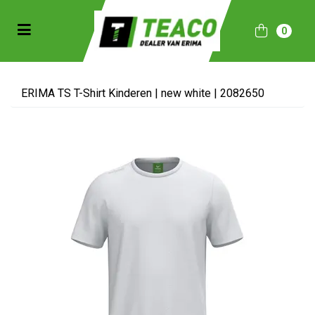
Toggle navigation
0
bmenu (Sportkleding)
bmenu (Collecties)
ERIMA TS T-Shirt Kinderen | new white | 2082650
ubmenu (Accessoires)