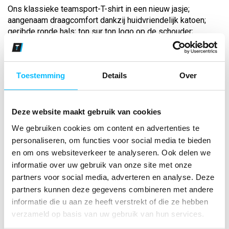
Ons klassieke teamsport-T-shirt in een nieuw jasje;
aangenaam draagcomfort dankzij huidvriendelijk katoen;
geribde ronde hals; ton sur ton logo op de schouder;
gewicht: ca. 160 g/m²...
Toestemming
Details
Over
Bekijk andere kleuren
new white
Maat
Deze website maakt gebruik van cookies
We gebruiken cookies om content en advertenties te
personaliseren, om functies voor social media te bieden
Aantal
en om ons websiteverkeer te analyseren. Ook delen we
informatie over uw gebruik van onze site met onze
partners voor social media, adverteren en analyse. Deze
*Gratis verzending vanaf €150,- exclusief BTW
partners kunnen deze gegevens combineren met andere
informatie die u aan ze heeft verstrekt of die ze hebben
verzameld op basis van uw gebruik van hun services.
Kies kleur/maat