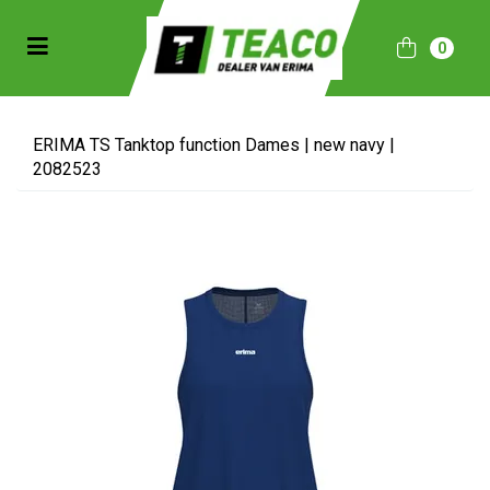
Toggle navigation
0
bmenu (Sportkleding)
bmenu (Collecties)
ERIMA TS Tanktop function Dames | new navy |
2082523
ubmenu (Accessoires)