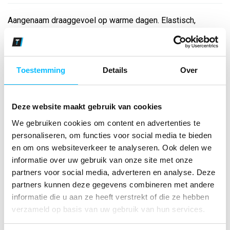
Aangenaam draaggevoel op warme dagen. Elastisch,
functioneel micro mesh; Comfortabele snit; Aansluitende
ronde hals...
Toestemming
Details
Over
Bekijk andere kleuren
new navy
Deze website maakt gebruik van cookies
Maat
We gebruiken cookies om content en advertenties te
personaliseren, om functies voor social media te bieden
Aantal
en om ons websiteverkeer te analyseren. Ook delen we
informatie over uw gebruik van onze site met onze
partners voor social media, adverteren en analyse. Deze
partners kunnen deze gegevens combineren met andere
*Gratis verzending vanaf €150,- exclusief BTW
informatie die u aan ze heeft verstrekt of die ze hebben
verzameld op basis van uw gebruik van hun services.
Kies kleur/maat