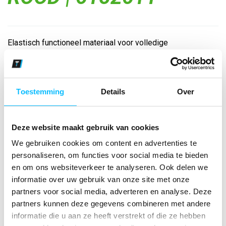
Elastisch functioneel materiaal voor volledige
bewegingsvrijheid; Zonder binnenbroek; Elastische
tailleband met trekkoord; ERIMA Wings-print aan de zijkant...
Toestemming
Details
Over
Bekijk andere kleuren
rood
Deze website maakt gebruik van cookies
Maat
We gebruiken cookies om content en advertenties te
personaliseren, om functies voor social media te bieden
Aantal
en om ons websiteverkeer te analyseren. Ook delen we
informatie over uw gebruik van onze site met onze
partners voor social media, adverteren en analyse. Deze
partners kunnen deze gegevens combineren met andere
*Gratis verzending vanaf €150,- exclusief BTW
informatie die u aan ze heeft verstrekt of die ze hebben