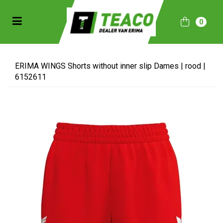
Toggle navigation
0
bmenu (Sportkleding)
bmenu (Collecties)
ERIMA WINGS Shorts without inner slip Dames | rood |
6152611
ubmenu (Accessoires)